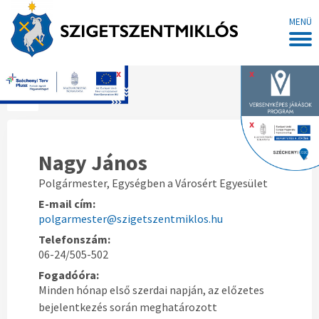
MENÜ
x
x
Főoldal
x
Nagy János
Polgármester, Egységben a Városért Egyesület
E-mail cím:
polgarmester@szigetszentmiklos.hu
Telefonszám:
06-24/505-502
Fogadóóra:
Minden hónap első szerdai napján, az előzetes
bejelentkezés során meghatározott