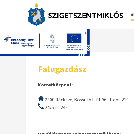
A
x
Főoldal
Falugazdász
Körzetközpont:
2300 Ráckeve, Kossuth L. út 96. II. em. 210.
24/519-245
Ügyfélfogadás Szigetszentmiklóson: