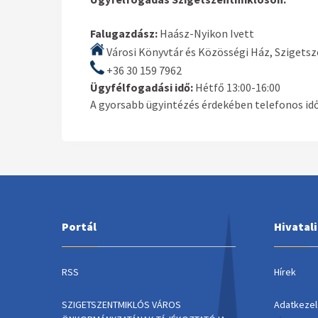
Falugazdász:
Haász-Nyikon Ivett
Városi Könyvtár és Közösségi Ház, Szigetsze
+36 30 159 7962
Ügyfélfogadási idő:
Hétfő 13:00-16:00
A gyorsabb ügyintézés érdekében telefonos id
Portál
Hivatal
RSS
Hírek
SZIGETSZENTMIKLÓS VÁROS
Adatkezel