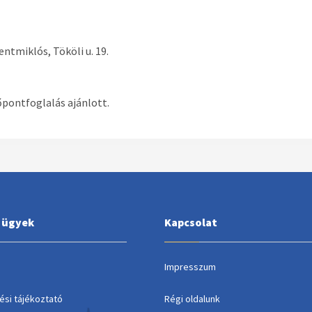
ntmiklós, Tököli u. 19.
őpontfoglalás ajánlott.
i ügyek
Kapcsolat
Impresszum
ési tájékoztató
Régi oldalunk