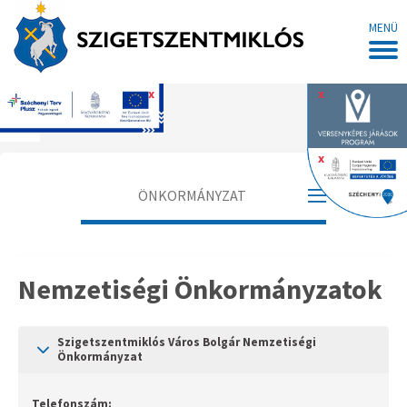
MENÜ
x
x
Főoldal
x
ÖNKORMÁNYZAT
Polgármester
Nemzetiségi Önkormányzatok
Alpolgármester
Jegyző
Szigetszentmiklós Város Bolgár Nemzetiségi
Önkormányzat
Aljegyző
Telefonszám: