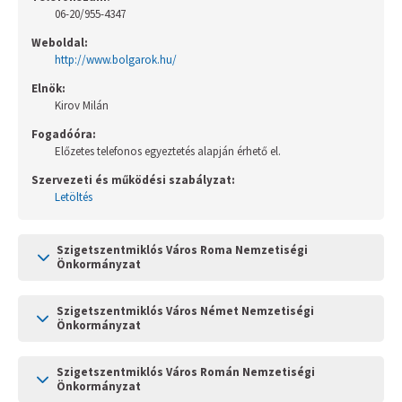
Országgyűlési képviselő
06-20/955-4347
Weboldal:
Képviselő-testület tagok és munkatervek
http://www.bolgarok.hu/
Elnök:
Képviselő-testületi és bizottsági ülések
Kirov Milán
anyagai
Fogadóóra:
Hatályos rendelettár >
Előzetes telefonos egyeztetés alapján érhető el.
Szervezeti és működési szabályzat:
Képviselő-testületi tagok önéletrajzai,
Letöltés
vagyonnyilatkozatok
Szigetszentmiklós Város Roma Nemzetiségi
Bizottságok
Önkormányzat
Rendeletek kihirdetése
Szigetszentmiklós Város Német Nemzetiségi
Önkormányzat
Nemzetiségi Önkormányzatok
Szigetszentmiklós Város Román Nemzetiségi
Koncepciók
Önkormányzat