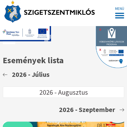
MENÜ
x
x
Főoldal
x
Események lista
2026 - Július
2026 - Szeptember