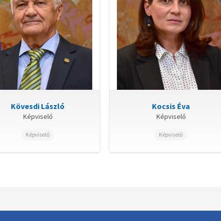
Kövesdi László
Kocsis Éva
Képviselő
Képviselő
Képviselő
Képviselő