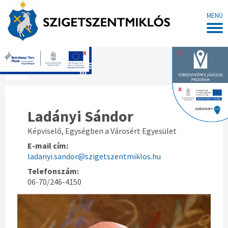
MENÜ
x
x
Főoldal
x
Ladányi Sándor
Képviselő, Egységben a Városért Egyesület
E-mail cím:
ladanyi.sandor@szigetszentmiklos.hu
Telefonszám:
06-70/246-4150