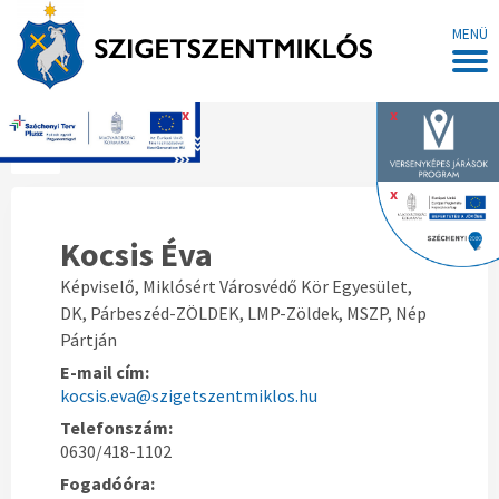
MENÜ
x
x
Főoldal
x
Kocsis Éva
Képviselő, Miklósért Városvédő Kör Egyesület,
DK, Párbeszéd-ZÖLDEK, LMP-Zöldek, MSZP, Nép
Pártján
E-mail cím:
kocsis.eva@szigetszentmiklos.hu
Telefonszám:
0630/418-1102
Fogadóóra: