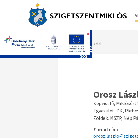
A
x
Főoldal
Orosz Lász
Képviselő, Miklósért
Egyesület, DK, Párb
Zöldek, MSZP, Nép Pá
E-mail cím:
orosz.laszlo@sziget