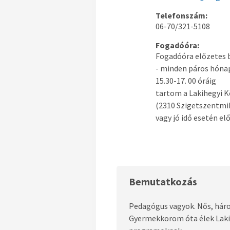
Telefonszám:
06-70/321-5108
Fogadóóra:
Fogadóóra előzetes b
- minden páros hóna
15.30-17. 00 óráig
tartom a Lakihegyi 
(2310 Szigetszentmik
vagy jó idő esetén el
Bemutatkozás
Pedagógus vagyok. Nős, hár
Gyermekkorom óta élek Lakihe