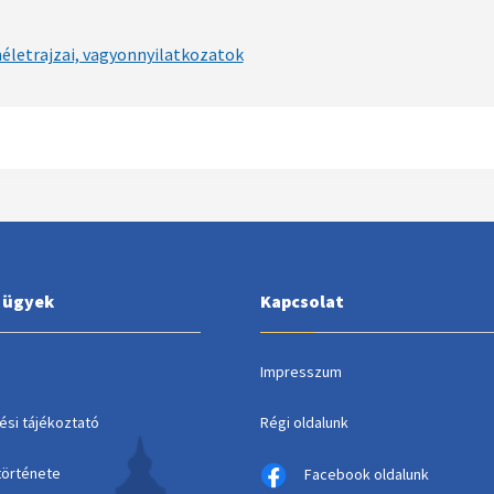
néletrajzai, vagyonnyilatkozatok
i ügyek
Kapcsolat
Impresszum
ési tájékoztató
Régi oldalunk
története
Facebook oldalunk