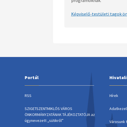
programoknak.
Képviselő-testületi tagok ö
Portál
Hivatal
RSS
Hírek
SZIGETSZENTMIKLÓS VÁROS
Adatkezel
ÖNKORMÁNYZATÁNAK TÁJÉKOZTATÓJA az
úgynevezett „sütikről”
Városunk 