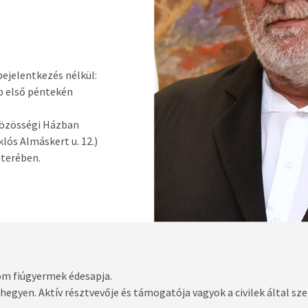
ejelentkezés nélkül:
p első péntekén
Közösségi Házban
lós Almáskert u. 12.)
őterében.
om fiúgyermek édesapja.
gyen. Aktív résztvevője és támogatója vagyok a civilek által sz