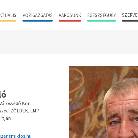
SZERVE
KTUÁLIS
KÖZIGAZGATÁS
VÁROSUNK
EGÉSZSÉGÜGY
ló
 Városvédő Kör
eszéd-ZÖLDEK, LMP-
rtján
szentmiklos.hu