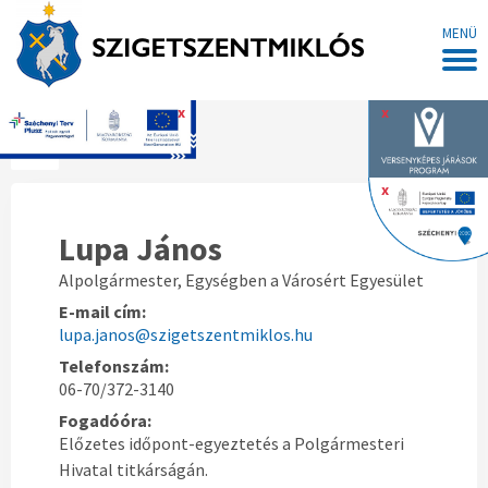
MENÜ
x
x
Főoldal
x
Lupa János
Alpolgármester, Egységben a Városért Egyesület
E-mail cím:
lupa.janos@szigetszentmiklos.hu
Telefonszám:
06-70/372-3140
Fogadóóra:
Előzetes időpont-egyeztetés a Polgármesteri
Hivatal titkárságán.