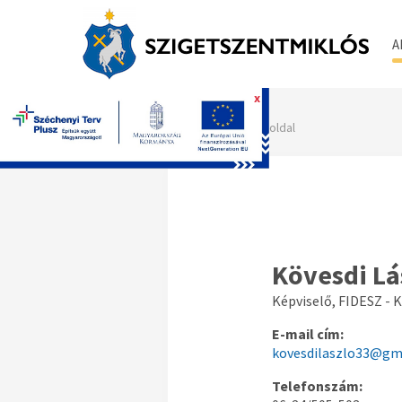
A
x
Főoldal
Kövesdi Lá
Képviselő, FIDESZ -
E-mail cím:
kovesdilaszlo33@gm
Telefonszám: