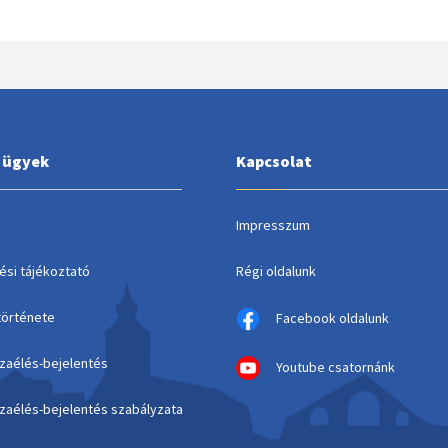
i ügyek
Kapcsolat
Impresszum
ési tájékoztató
Régi oldalunk
története
Facebook oldalunk
szaélés-bejelentés
Youtube csatornánk
szaélés-bejelentés szabályzata