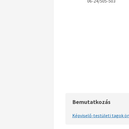
06-24/505-503
Bemutatkozás
Képviselő-testületi tagok ö