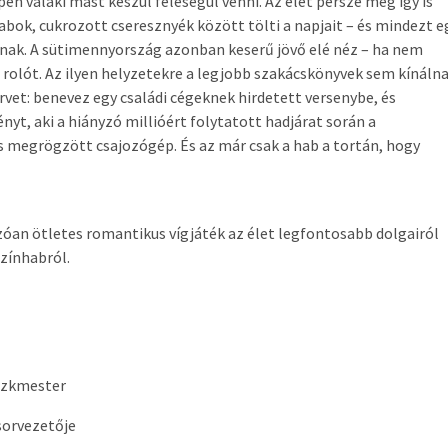
n valaki mást készül feleségül venni. Az élet persze még így is
habok, cukrozott cseresznyék között tölti a napjait – és mindezt e
ágnak. A sütimennyország azonban keserű jövő elé néz – ha nem
 rolót. Az ilyen helyzetekre a legjobb szakácskönyvek sem kínáln
vet: benevez egy családi cégeknek hirdetett versenybe, és
yt, aki a hiányzó millióért folytatott hadjárat során a
 megrögzött csajozógép. És az már csak a hab a tortán, hogy
zóan ötletes romantikus vígjáték az élet legfontosabb dolgairól
színhabról.
szkmester
sorvezetője