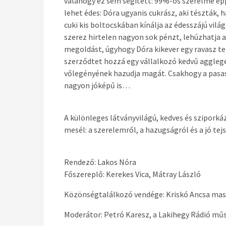
valahogy ez sem segített: 99%-os szerelme éppe
lehet édes: Dóra ugyanis cukrász, aki tészták, 
cuki kis boltocskában kínálja az édesszájú vil
szerez hirtelen nagyon sok pénzt, lehúzhatja a
megoldást, úgyhogy Dóra kikever egy ravasz ter
szerződtet hozzá egy vállalkozó kedvű agglegén
vőlegényének hazudja magát. Csakhogy a pasas
nagyon jóképű is…
A különleges látványvilágú, kedves és sziporká
mesél: a szerelemről, a hazugságról és a jó tej
Rendező: Lakos Nóra
Főszereplő: Kerekes Vica, Mátray László
Közönségtalálkozó vendége: Kriskó Ancsa ma
Moderátor: Petró Karesz, a Lakihegy Rádió mű