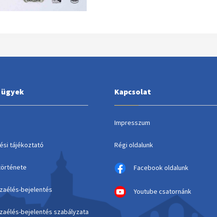
i ügyek
Kapcsolat
Impresszum
ési tájékoztató
Régi oldalunk
története
Facebook oldalunk
szaélés-bejelentés
Youtube csatornánk
szaélés-bejelentés szabályzata