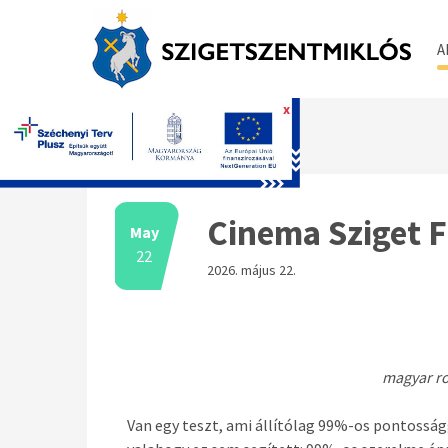
A
x
Főoldal
Cinema Sziget F
May
22
2026. május 22.
magyar ro
Van egy teszt, ami állítólag 99%-os pontosság