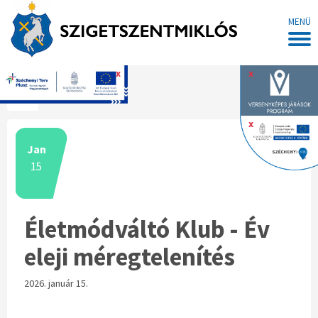
MENÜ
x
x
Főoldal
x
Jan
15
Életmódváltó Klub - Év
eleji méregtelenítés
2026. január 15.