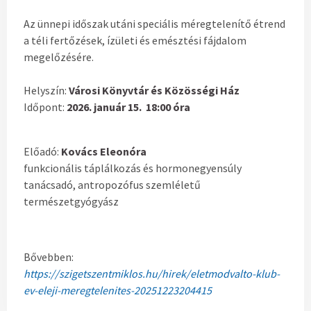
Az ünnepi időszak utáni speciális méregtelenítő étrend
a téli fertőzések, ízületi és emésztési fájdalom
megelőzésére.
Helyszín:
Városi Könyvtár és Közösségi Ház
Időpont:
2026. január 15. 18:00 óra
Előadó:
Kovács Eleonóra
funkcionális táplálkozás és hormonegyensúly
tanácsadó, antropozófus szemléletű
természetgyógyász
Bővebben:
https://szigetszentmiklos.hu/hirek/eletmodvalto-klub-
ev-eleji-meregtelenites-20251223204415