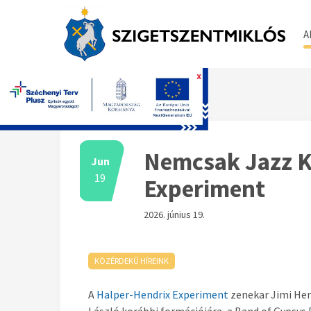
A
x
Főoldal
Nemcsak Jazz K
Jun
19
Experiment
2026. június 19.
KÖZÉRDEKŰ HÍREINK
A
Halper-Hendrix Experiment
zenekar Jimi Hen