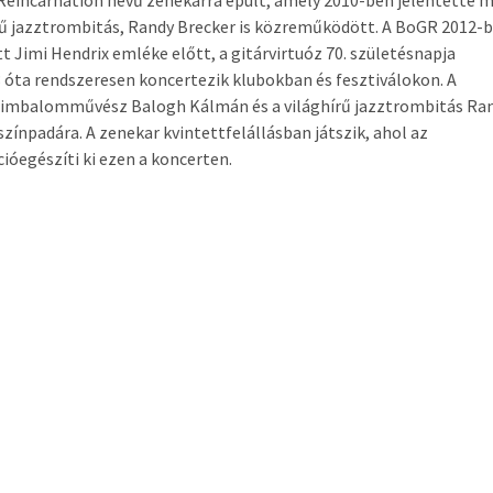
 Reincarnation nevű zenekarra épült, amely 2010-ben jelentette 
írű jazztrombitás, Randy Brecker is közreműködött. A BoGR 2012-
 Jimi Hendrix emléke előtt, a gitárvirtuóz 70. születésnapja
 óta rendszeresen koncertezik klubokban és fesztiválokon. A
cimbalomművész Balogh Kálmán és a világhírű jazztrombitás Ra
ínpadára. A zenekar kvintettfelállásban játszik, ahol az
ióegészíti ki ezen a koncerten.