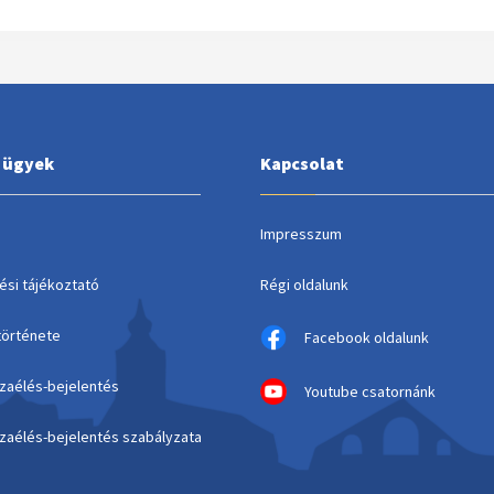
i ügyek
Kapcsolat
Impresszum
ési tájékoztató
Régi oldalunk
története
Facebook oldalunk
szaélés-bejelentés
Youtube csatornánk
szaélés-bejelentés szabályzata