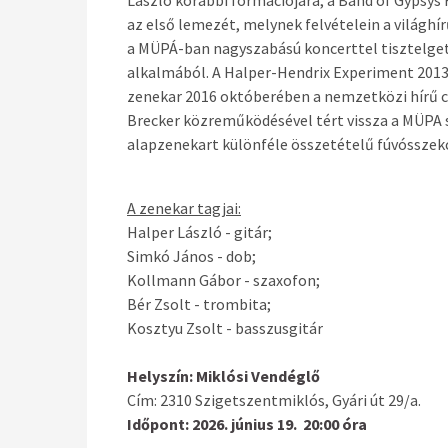
László korábbi formációjára, a Band of Gypsys
az első lemezét, melynek felvételein a világh
a MÜPÁ-ban nagyszabású koncerttel tisztelgett
alkalmából. A Halper-Hendrix Experiment 2013
zenekar 2016 októberében a nemzetközi hírű 
Brecker közreműködésével tért vissza a MÜPA sz
alapzenekart különféle összetételű fúvósszekc
A zenekar tagjai:
Halper László - gitár;
Simkó János - dob;
Kollmann Gábor - szaxofon;
Bér Zsolt - trombita;
Kosztyu Zsolt - basszusgitár
Helyszín:
Miklósi Vendéglő
Cím: 2310 Szigetszentmiklós, Gyári út 29/a.
Időpont:
2026. június 19. 20:00 óra