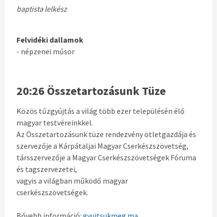
baptista lelkész
Felvidéki dallamok
- népzenei műsor
20:26 Összetartozásunk Tüze
Közös tűzgyújtás a világ több ezer településén élő
magyar testvéreinkkel.
Az Összetartozásunk tüze rendezvény ötletgazdája és
szervezője a Kárpátaljai Magyar Cserkészszövetség,
társszervezője a Magyar Cserkészszövetségek Fóruma
és tagszervezetei,
vagyis a világban működő magyar
cserkészszövetségek.
Bővebb információ:
gyujtsukmeg.ma