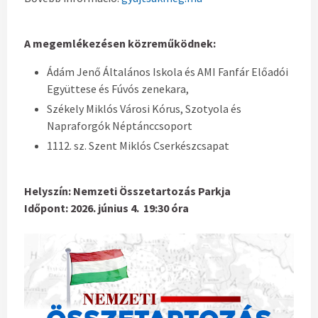
A megemlékezésen közreműködnek:
Ádám Jenő Általános Iskola és AMI Fanfár Előadói
Együttese és Fúvós zenekara,
Székely Miklós Városi Kórus, Szotyola és
Napraforgók Néptánccsoport
1112. sz. Szent Miklós Cserkészcsapat
Helyszín:
Nemzeti Összetartozás Parkja
Időpont:
2026. június 4. 19:30 óra