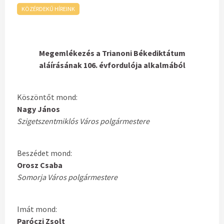
KÖZÉRDEKŰ HÍREINK
Megemlékezés a Trianoni Békediktátum
aláírásának 106. évfordulója alkalmából
Köszöntőt mond:
Nagy János
Szigetszentmiklós Város polgármestere
Beszédet mond:
Orosz Csaba
Somorja Város polgármestere
Imát mond:
Paróczi Zsolt