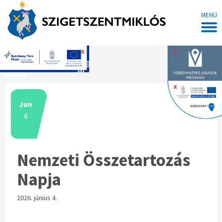
MENÜ
x
x
Főoldal
x
Jun
4
Nemzeti Összetartozás
Napja
2026. június 4.