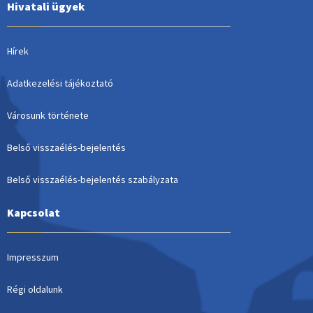
Hivatali ügyek
Hírek
Adatkezelési tájékoztató
Városunk története
Belső visszaélés-bejelentés
Belső visszaélés-bejelentés szabályzata
Kapcsolat
Impresszum
Régi oldalunk