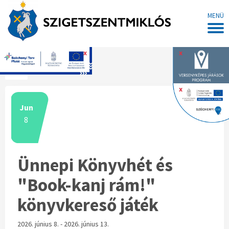
MENÜ
x
x
Főoldal
x
Jun
8
Ünnepi Könyvhét és
"Book-kanj rám!"
könyvkereső játék
2026. június 8. - 2026. június 13.