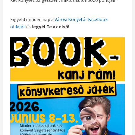
két könyvet Szigetszentmiklós különböző pontjain.
Figyeld minden nap a
Városi Könyvtár Facebook
oldalát
és
legyél Te az első!