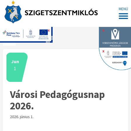
MENÜ
x
x
Főoldal
x
Jun
1
Városi Pedagógusnap
2026.
2026. június 1.