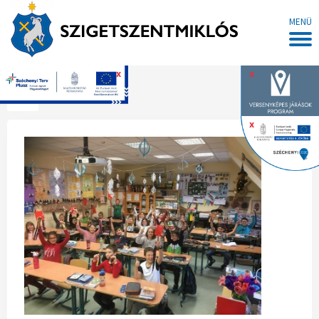
MENÜ
x
x
Főoldal
x