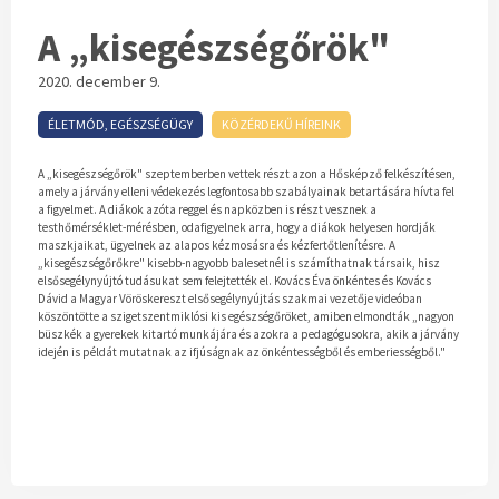
A „kisegészségőrök"
2020. december 9.
ÉLETMÓD, EGÉSZSÉGÜGY
KÖZÉRDEKŰ HÍREINK
A „kisegészségőrök" szeptemberben vettek részt azon a Hősképző felkészítésen,
amely a járvány elleni védekezés legfontosabb szabályainak betartására hívta fel
a figyelmet. A diákok azóta reggel és napközben is részt vesznek a
testhőmérséklet-mérésben, odafigyelnek arra, hogy a diákok helyesen hordják
maszkjaikat, ügyelnek az alapos kézmosásra és kézfertőtlenítésre. A
„kisegészségőrőkre" kisebb-nagyobb balesetnél is számíthatnak társaik, hisz
elsősegélynyújtó tudásukat sem felejtették el. Kovács Éva önkéntes és Kovács
Dávid a Magyar Vöröskereszt elsősegélynyújtás szakmai vezetője videóban
köszöntötte a szigetszentmiklósi kis egészségőröket, amiben elmondták „nagyon
büszkék a gyerekek kitartó munkájára és azokra a pedagógusokra, akik a járvány
idején is példát mutatnak az ifjúságnak az önkéntességből és emberiességből."