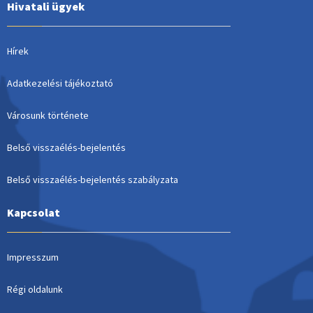
Hivatali ügyek
Hírek
Adatkezelési tájékoztató
Városunk története
Belső visszaélés-bejelentés
Belső visszaélés-bejelentés szabályzata
Kapcsolat
Impresszum
Régi oldalunk