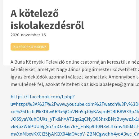
A kötelező
iskolakezdésről
2020. november 16.
KÖZÉRDEKŰ HÍREINK
A Buda Környéki Televízió online csatornáján keresztül a né
kérdéseiket, amelyet Nagy János polgármester közvetített 
így az érdeklődők azonnali választ kaphattak. Amennyiben 
merülnének fel, azokat feltehetik az iskolabalepes@gmail.
https://l.facebook.com/l.php?
u=https%3A%2F%2Fwww.youtube.com%2Fwatch%3Fv%3D
xo%26fbclid%3DIwAR3x6jOoVNn5qJ0yKAvjmFO4lB8W33p4
JQ6SyaVXuhQUXs_yTk&h=AT1qs2qCNyO05hrxBNtBwywzJx1a
vkRp3W6PUUiVgSu7mO34xs76F_EhBp9II0N3vlJIxmv435MtJ
mvXnMbxvKXCi25jyAKBX04iaQVcpV-ZBMCgwqhh4yoA3wc_C