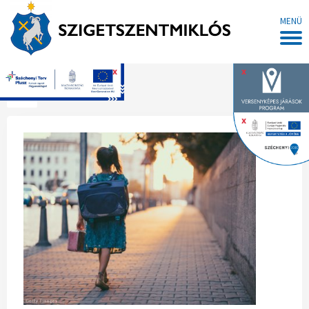
MENÜ
x
x
Főoldal
x