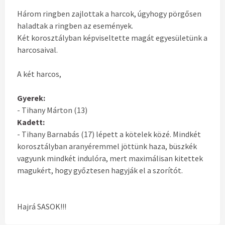
Három ringben zajlottak a harcok, úgyhogy pörgősen
haladtak a ringben az események.
Két korosztályban képviseltette magát egyesületünk a
harcosaival.
A két harcos,
Gyerek:
- Tihany Márton (13)
Kadett:
- Tihany Barnabás (17) lépett a kötelek közé. Mindkét
korosztályban aranyéremmel jöttünk haza, büszkék
vagyunk mindkét indulóra, mert maximálisan kitettek
magukért, hogy győztesen hagyják el a szorítót.
Hajrá SASOK!!!