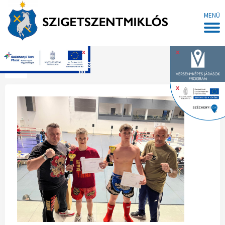
MENÜ
x
x
Főoldal
x