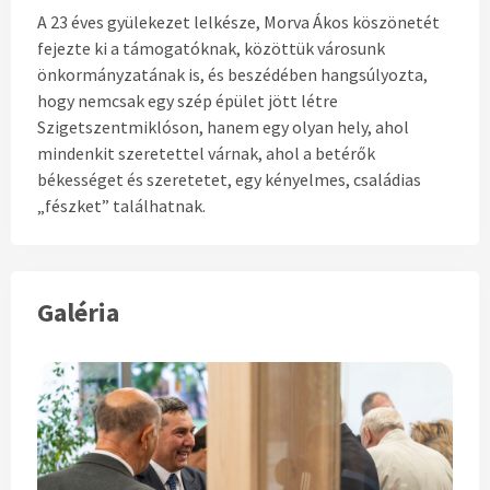
A 23 éves gyülekezet lelkésze, Morva Ákos köszönetét
fejezte ki a támogatóknak, közöttük városunk
önkormányzatának is, és beszédében hangsúlyozta,
hogy nemcsak egy szép épület jött létre
Szigetszentmiklóson, hanem egy olyan hely, ahol
mindenkit szeretettel várnak, ahol a betérők
békességet és szeretetet, egy kényelmes, családias
„fészket” találhatnak.
Galéria