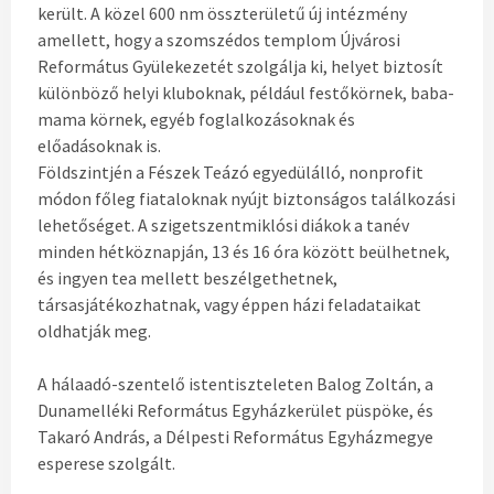
került. A közel 600 nm összterületű új intézmény
amellett, hogy a szomszédos templom Újvárosi
Református Gyülekezetét szolgálja ki, helyet biztosít
különböző helyi kluboknak, például festőkörnek, baba-
mama körnek, egyéb foglalkozásoknak és
előadásoknak is.
Földszintjén a Fészek Teázó egyedülálló, nonprofit
módon főleg fiataloknak nyújt biztonságos találkozási
lehetőséget. A szigetszentmiklósi diákok a tanév
minden hétköznapján, 13 és 16 óra között beülhetnek,
és ingyen tea mellett beszélgethetnek,
társasjátékozhatnak, vagy éppen házi feladataikat
oldhatják meg.
A hálaadó-szentelő istentiszteleten Balog Zoltán, a
Dunamelléki Református Egyházkerület püspöke, és
Takaró András, a Délpesti Református Egyházmegye
esperese szolgált.