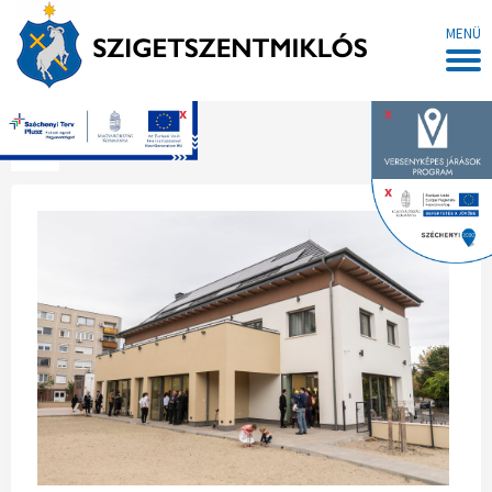
MENÜ
x
x
Főoldal
x