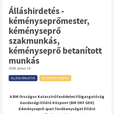
Álláshirdetés -
kéményseprőmester,
kéményseprő
szakmunkás,
kéményseprő betanított
munkás
2026. június 10.
ÁLLÁSAJÁNLATOK
KÖZÉRDEKŰ HÍREINK
A BM Országos Katasztrófavédelmi Főigazgatóság
Gazdasági Ellátó Központ (BM OKF GEK)
Kéményseprő-ipari Tevékenységet Ellátó