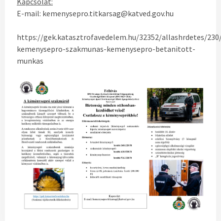
Kapcsolat:
E-mail: kemenysepro.titkarsag@katved.gov.hu
https://gek.katasztrofavedelem.hu/32352/allashrdetes/2
kemenysepro-szakmunas-kemenysepro-betanitott-
munkas