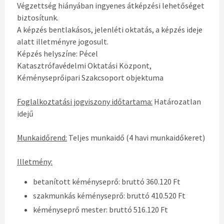
Végzettség hiányában ingyenes átképzési lehetőséget
biztosítunk.
A képzés bentlakásos, jelenléti oktatás, a képzés ideje
alatt illetményre jogosult.
Képzés helyszíne: Pécel
Katasztrófavédelmi Oktatási Központ,
Kéményseprőipari Szakcsoport objektuma
Foglalkoztatási jogviszony időtartama:
Határozatlan
idejű
Munkaidőrend:
Teljes munkaidő (4 havi munkaidőkeret)
Illetmény:
betanított kéményseprő: bruttó 360.120 Ft
szakmunkás kéményseprő: bruttó 410.520 Ft
kéményseprő mester: bruttó 516.120 Ft