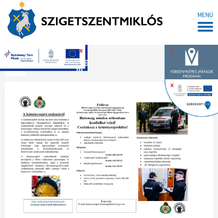
MENÜ
x
x
Főoldal
x