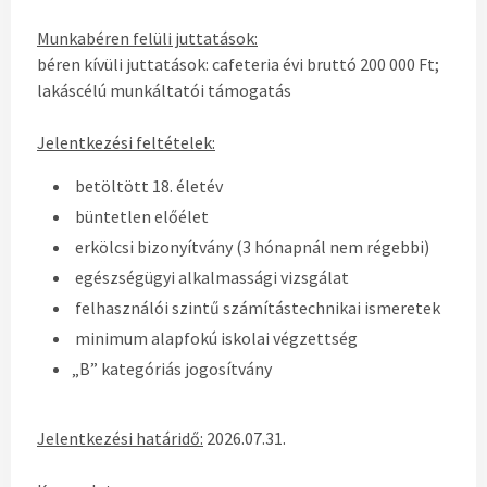
Munkabéren felüli juttatások:
béren kívüli juttatások: cafeteria évi bruttó 200 000 Ft;
lakáscélú munkáltatói támogatás
Jelentkezési feltételek:
betöltött 18. életév
büntetlen előélet
erkölcsi bizonyítvány (3 hónapnál nem régebbi)
egészségügyi alkalmassági vizsgálat
felhasználói szintű számítástechnikai ismeretek
minimum alapfokú iskolai végzettség
„B” kategóriás jogosítvány
Jelentkezési határidő:
2026.07.31.