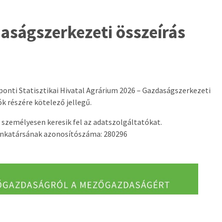
aságszerkezeti összeírás
ponti Statisztikai Hivatal Agrárium 2026 – Gazdaságszerkezeti
ó
k
részére
k
ötelező jellegű.
személyesen keresik fel az adatszolgáltatókat.
unkatársának azonosítószá
ma
: 280296