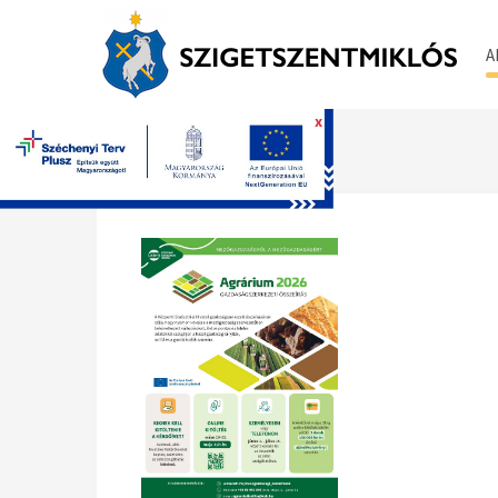
A
x
Főoldal