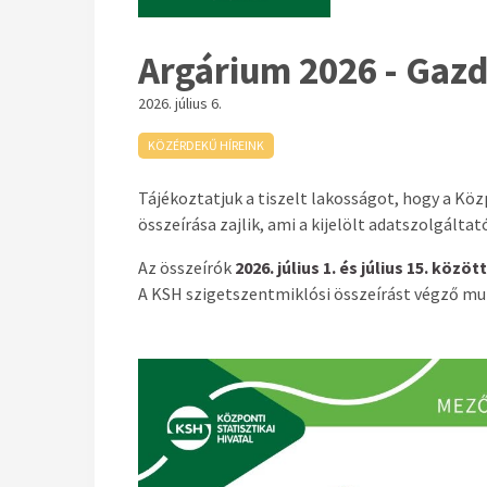
Argárium 2026 - Gazd
2026. július 6.
KÖZÉRDEKŰ HÍREINK
Tájékoztatjuk a tiszelt lakosságot, hogy a
K
öz
összeírása zajlik, ami a kijelölt adatszolgáltat
Az összeírók
2026. július 1. és
július 15
.
k
özött
A KSH szigetszentmiklósi összeírást végző m