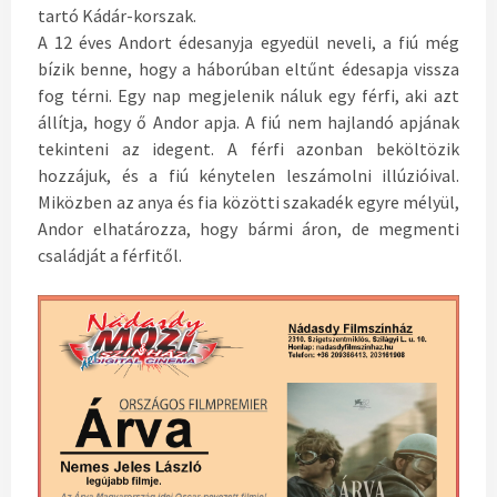
tartó Kádár-korszak.
A 12 éves Andort édesanyja egyedül neveli, a fiú még
bízik benne, hogy a háborúban eltűnt édesapja vissza
fog térni. Egy nap megjelenik náluk egy férfi, aki azt
állítja, hogy ő Andor apja. A fiú nem hajlandó apjának
tekinteni az idegent. A férfi azonban beköltözik
hozzájuk, és a fiú kénytelen leszámolni illúzióival.
Miközben az anya és fia közötti szakadék egyre mélyül,
Andor elhatározza, hogy bármi áron, de megmenti
családját a férfitől.