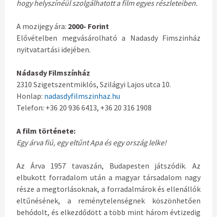
hogy helyszínéül szolgálhatott a film egyes részleteiben.
A mozijegy ára:
2000- Forint
Elővételben megvásárolható a Nadasdy Fimszinház
nyitvatartási idejében.
Nádasdy Filmszínház
2310 Szigetszentmiklós, Szilágyi Lajos utca 10.
Honlap:
nadasdyfilmszinhaz.hu
Telefon: +36 20 936 6413, +36 20 316 1908
A film története:
Egy árva fiú, egy eltűnt Apa és egy ország lelke!
Az Árva 1957 tavaszán, Budapesten játszódik. Az
elbukott forradalom után a magyar társadalom nagy
része a megtorlásoknak, a forradalmárok és ellenállók
eltűnésének, a reménytelenségnek köszönhetően
behódolt, és elkezdődött a több mint három évtizedig