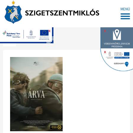
MENÜ
x
x
Főoldal
x