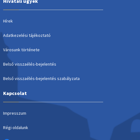
Hivatali ügyek
Hírek
Adatkezelési tájékoztató
Városunk története
Belső visszaélés-bejelentés
Belső visszaélés-bejelentés szabályzata
Kapcsolat
Impresszum
Régi oldalunk