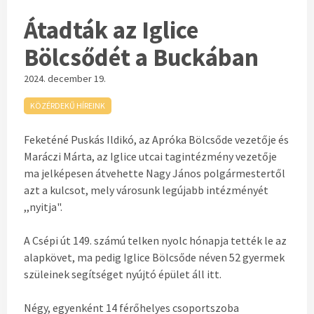
Átadták az Iglice
Bölcsődét a Buckában
2024. december 19.
KÖZÉRDEKŰ HÍREINK
Feketéné Puskás Ildikó, az Apróka Bölcsőde vezetője és
Maráczi Márta, az Iglice utcai tagintézmény vezetője
ma jelképesen átvehette Nagy János polgármestertől
azt a kulcsot, mely városunk legújabb intézményét
,,nyitja".
A Csépi út 149. számú telken nyolc hónapja tették le az
alapkövet, ma pedig Iglice Bölcsőde néven 52 gyermek
szüleinek segítséget nyújtó épület áll itt.
Négy, egyenként 14 férőhelyes csoportszoba