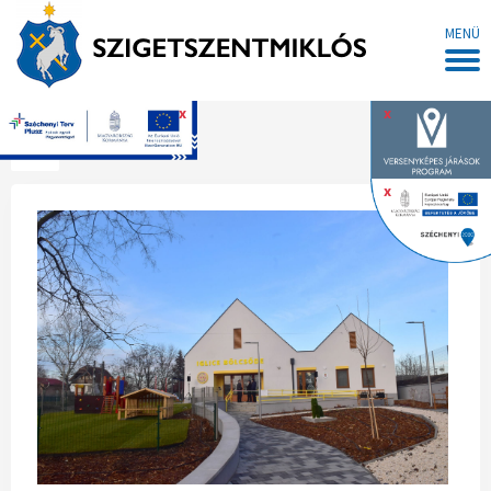
MENÜ
x
x
Főoldal
x