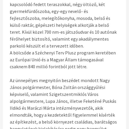
kapcsolódó fedett teraszokkal, négy öltöző, két
gyermekfürdőszoba, egy-egy nevelő- és
fejlesztőszoba, melegítőkonyha, mosoda, belső és
külső raktár, gépészeti helyiségek alkotják a belső
teret. Kívül közel 700 nm-es játszóudvar és 10 autónak
férőhelyet biztosító, valamint egy akadálymentes
parkoló készült el a tervezett időben.
A bölcsőde a Széchenyi Terv Plusz program keretében
az Európai Unió és a Magyar Állam támogasával
csaknem 840 millió forintból jött létre.
Az ünnepélyes megnyitón beszédet mondott Nagy
János polgármester, Bóna Zoltán országgyűlési
képviselő, valamint Szigetszentmiklós Város
alpolgármestere, Lupa János, illetve Feketéné Puskás
Ildikó és Maráczi Márta intézményvezetők, akik
elmondták, hogy a kezdetektől figyelemmel kísérték
az építkezést, a belső környezet családias, barátságos
hangulatának kialakítására pedig nagy hangsúlyt