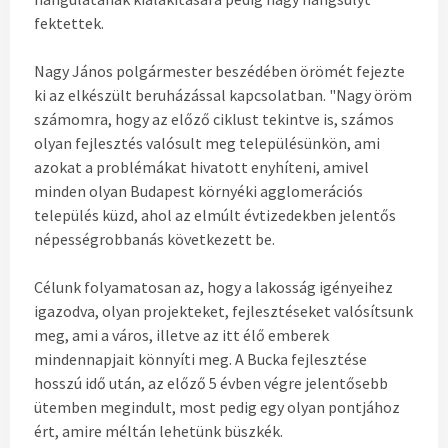
fektettek.
Nagy János polgármester beszédében örömét fejezte
ki az elkészült beruházással kapcsolatban. "Nagy öröm
számomra, hogy az előző ciklust tekintve is, számos
olyan fejlesztés valósult meg településünkön, ami
azokat a problémákat hivatott enyhíteni, amivel
minden olyan Budapest környéki agglomerációs
település küzd, ahol az elmúlt évtizedekben jelentős
népességrobbanás következett be.
Célunk folyamatosan az, hogy a lakosság igényeihez
igazodva, olyan projekteket, fejlesztéseket valósítsunk
meg, ami a város, illetve az itt élő emberek
mindennapjait könnyíti meg. A Bucka fejlesztése
hosszú idő után, az előző 5 évben végre jelentősebb
ütemben megindult, most pedig egy olyan pontjához
ért, amire méltán lehetünk büszkék.