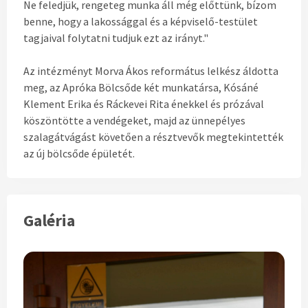
Ne feledjük, rengeteg munka áll még előttünk, bízom
benne, hogy a lakossággal és a képviselő-testület
tagjaival folytatni tudjuk ezt az irányt."
Az intézményt Morva Ákos református lelkész áldotta
meg, az Apróka Bölcsőde két munkatársa, Kósáné
Klement Erika és Ráckevei Rita énekkel és prózával
köszöntötte a vendégeket, majd az ünnepélyes
szalagátvágást követően a résztvevők megtekintették
az új bölcsőde épületét.
Galéria