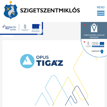
MENÜ
x
x
Főoldal
x