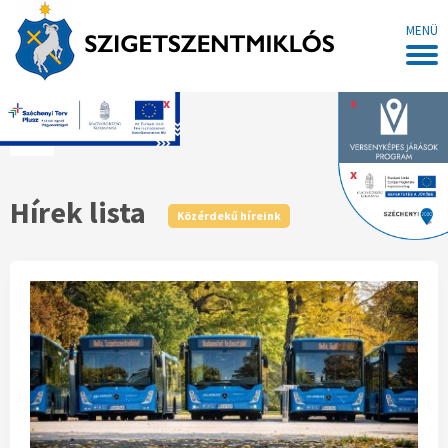
MENÜ
x
x
Főoldal
x
Hírek lista
Közérdekű híreink