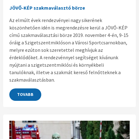
JÖVŐ-KÉP szakmaválasztó börze
Az elmúlt évek rendezvényei nagy sikerének
köszönhetően idén is megrendezésre kerül a JÖVŐ-KÉP
című szakmaválasztási börze 2019. november 4-én, 9-15
óráig a Szigetszentmiklóson a Városi Sportcsarnokban,
melyre ezúton sok szeretettel meghívjuk az
érdeklődőket. A rendezvénnyel segítséget kívánunk
nyújtani a szigetszentmiklósi és környékbeli
tanulóknak, illetve a szakmát kereső felnőtteknek a
szakmaválasztásban.
TOVABB