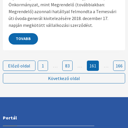
Önkormányzat, mint Megrendelő (továbbiakban:
Megrendelő) azonnali hatállyal felmondta a Temesvári
úti óvoda generál kivitelezésére 2018. december 17.
napján megkötött vállalkozási szerződést.
TOVABB
Előző oldal
1
…
83
…
161
…
166
Következő oldal
Portál