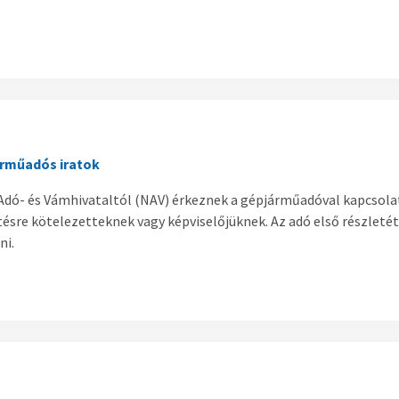
árműadós iratok
 Adó- és Vámhivataltól (NAV) érkeznek a gépjárműadóval kapcsolat
ésre kötelezetteknek vagy képviselőjüknek. Az adó első részleté
ni.