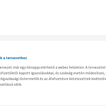
k a tervezethez
tervezet már egy hónapja elérhető a webes felületen. A tervezete
ifizetőktől kapott igazolásokkal, és szükség esetén módosítani, m
őgazdasági őstermelők és az áfafizetésre kötelezettek kivételéve
allássá válik.