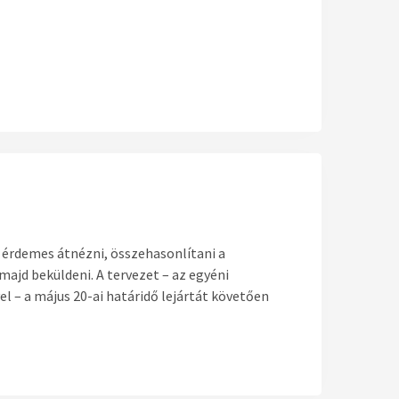
t érdemes átnézni, összehasonlítani a
ajd beküldeni. A tervezet – az egyéni
l – a május 20-ai határidő lejártát követően