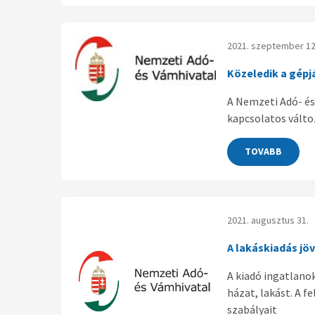
2021. szeptember 12
Közeledik a gépj
A Nemzeti Adó- és 
kapcsolatos változ
TOVABB
2021. augusztus 31.
A lakáskiadás jö
A kiadó ingatlano
házat, lakást. A f
szabályait