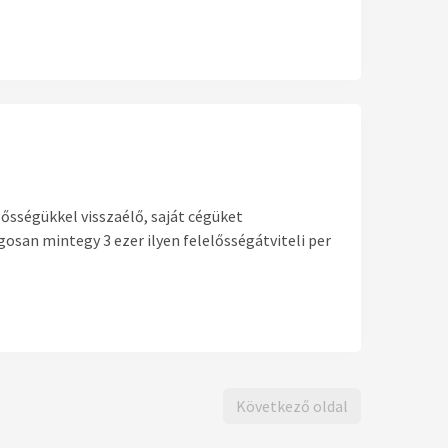
ősségükkel visszaélő, saját cégüket
san mintegy 3 ezer ilyen felelősségátviteli per
Következő oldal