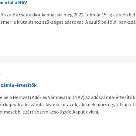
m utal a NAV
ő szülők csak akkor kaphatják meg 2022. február 15-ig az idén bef
ismeri a kiutaláshoz szükséges adatokat. A szülő belföldi banks
.
számla-értesítők
e be a Nemzeti Adó- és Vámhivatal (NAV) az adószámla-értesítők 
án kapnak adószámla-kivonatot azok, akiknek nincs ügyfélkapu-h
yelmesebb, ezért sosem késő ügyfélkaput nyitni.