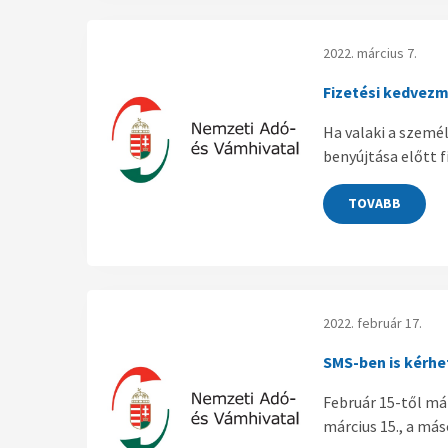
2022. március 7.
Fizetési kedvezm
Ha valaki a szemé
benyújtása előtt 
TOVABB
2022. február 17.
SMS-ben is kérhe
Február 15-től már
március 15., a má