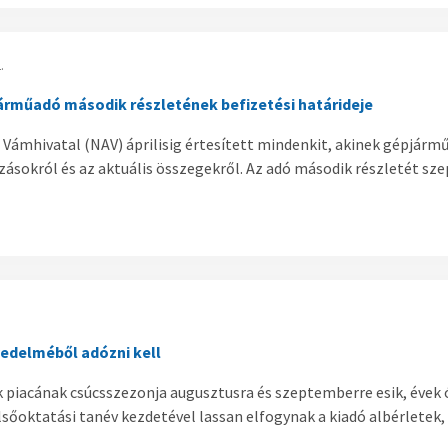
.
árműadó második részletének befizetési határideje
Vámhivatal (NAV) áprilisig értesített mindenkit, akinek gépjármű
ásokról és az aktuális összegekről. Az adó második részletét sze
vedelméből adózni kell
k piacának csúcsszezonja augusztusra és szeptemberre esik, évek 
elsőoktatási tanév kezdetével lassan elfogynak a kiadó albérletek,