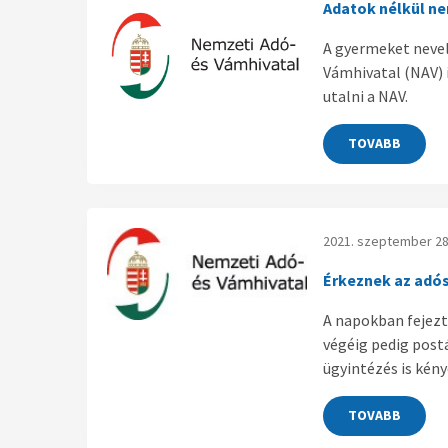
Adatok nélkül ne
A gyermeket nevel
Vámhivatal (NAV) 
utalni a NAV.
TOVABB
2021. szeptember 28
Érkeznek az adó
A napokban fejezt
végéig pedig post
ügyintézés is kén
TOVABB