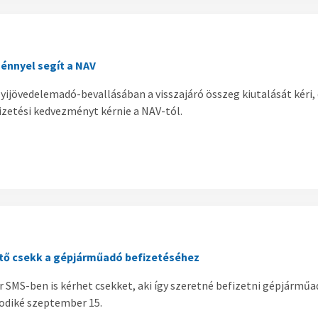
énnyel segít a NAV
lyijövedelemadó-bevallásában a visszajáró összeg kiutalását kéri,
fizetési kedvezményt kérnie a NAV-tól.
tő csekk a gépjárműadó befizetéséhez
 SMS-ben is kérhet csekket, aki így szeretné befizetni gépjárműadó
sodiké szeptember 15.