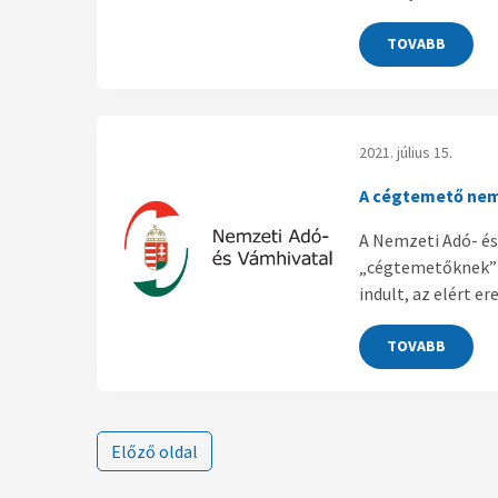
TOVABB
2021. július 15.
A cégtemető ne
A Nemzeti Adó- és
„cégtemetőknek” t
indult, az elért e
TOVABB
Előző oldal