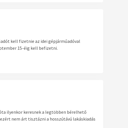
adót kell fizetnie az idei gépjárműadóval
ptember 15-éig kell befizetni.
óta ilyenkor keresnek a legtöbben bérelhető
 ezért nem árt tisztázni a hosszútávú lakáskiadás