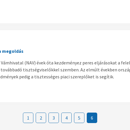
m megoldás
 Vámhivatal (NAV) évek óta kezdeményez peres eljárásokat a felel
ovábbadó tisztségviselőkkel szemben. Az elmúlt években országo
redmények pedig a tisztességes piaci szereplőket is segítik.
1
2
3
4
5
6