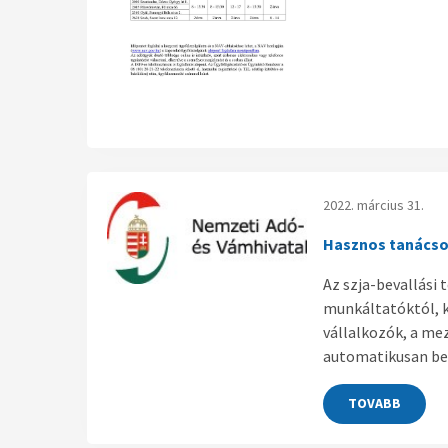
2022. március 31.
Hasznos tanácso
Az szja-bevallási 
munkáltatóktól, k
vállalkozók, a mez
automatikusan bev
TOVABB