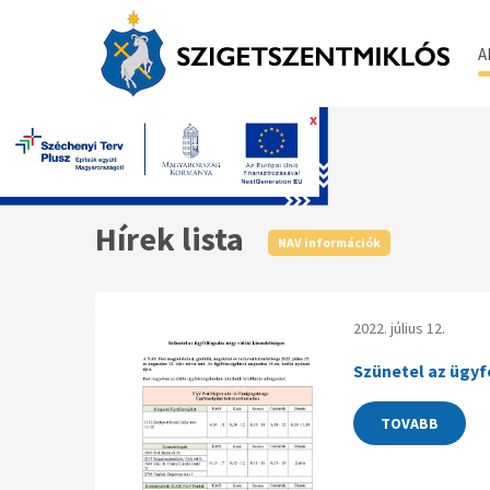
A
x
Főoldal
Hírek lista
NAV információk
2022. július 12.
Szünetel az ügyf
TOVABB