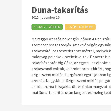
Duna-takarítás
2020. november 16.
KÖRNYEZETVÉDELEM
KÖZÉRDEKŰ HÍREINK
Ma reggel az esős borongós időben 43-an száll
szemetet összeszedjék. Az akció végén egy há
szakaszáról összeszedett szeméttel, melyek k
műanyag palackok, székek voltak. Ez azért is 
takarítás során.Víg Géza, az egyesület elnöke
szakaszánál voltak, valamint arra is kitért, h
szigetszentmiklósi horgászok egyre jobban fig
szemét. Nagy János Szigetszentmiklós polgármes
akcióban, ma is kajakba ült és önkormányzati 
mai Duna-takarítás után lángost és meleg teát,