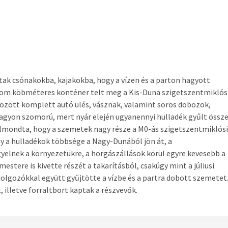
tak csónakokba, kajakokba, hogy a vízen és a parton hagyott
rom köbméteres konténer telt meg a Kis-Duna szigetszentmiklós
özött komplett autó ülés, vásznak, valamint sörös dobozok,
nagyon szomorú, mert nyár elején ugyanennyi hulladék gyűlt össze
 elmondta, hogy a szemetek nagy része a M0-ás szigetszentmiklósi
ogy a hulladékok többsége a Nagy-Dunából jön át, a
yelnek a környezetükre, a horgászállások körül egyre kevesebb a
tere is kivette részét a takarításból, csakúgy mint a júliusi
dolgozókkal együtt gyűjtötte a vízbe és a partra dobott szemetet.
 illetve forraltbort kaptak a részvevők.