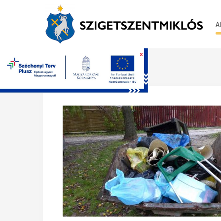
A
x
Főoldal