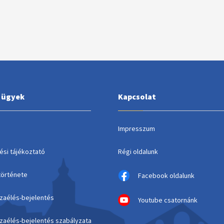
i ügyek
Kapcsolat
Impresszum
ési tájékoztató
Régi oldalunk
története
Facebook oldalunk
szaélés-bejelentés
Youtube csatornánk
szaélés-bejelentés szabályzata