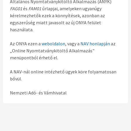
Általános Nyomtatványkitöltő Alkalmazás (ÁNYK)
FAG01
és
FAM01
űrlapjai, amelyeken ugyanúgy
kérelmezhetők ezek a könnyítések, azonban az
egyszerűség miatt javasolt az új ONYA felület
használata.
Az ONYA ezen a
weboldalon
, vagy a
NAV honlapján
az
„Online Nyomtatványkitöltő Alkalmazás"
menüpontból érhető el.
A NAV-nál online intézhető ügyek köre folyamatosan
bővül.
Nemzeti Adó- és Vámhivatal