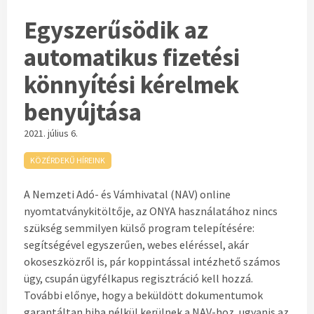
Egyszerűsödik az
automatikus fizetési
könnyítési kérelmek
benyújtása
2021. július 6.
KÖZÉRDEKŰ HÍREINK
A Nemzeti Adó- és Vámhivatal (NAV) online
nyomtatványkitöltője, az ONYA használatához nincs
szükség semmilyen külső program telepítésére:
segítségével egyszerűen, webes eléréssel, akár
okoseszközről is, pár koppintással intézhető számos
ügy, csupán ügyfélkapus regisztráció kell hozzá.
További előnye, hogy a beküldött dokumentumok
garantáltan hiba nélkül kerülnek a NAV-hoz, ugyanis az