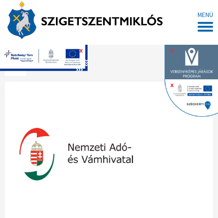
MENÜ
x
x
Főoldal
x