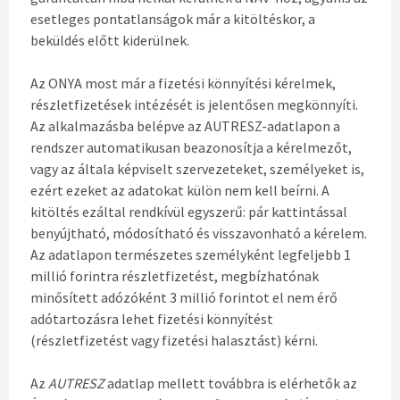
esetleges pontatlanságok már a kitöltéskor, a
beküldés előtt kiderülnek.
Az ONYA most már a fizetési könnyítési kérelmek,
részletfizetések intézését is jelentősen megkönnyíti.
Az alkalmazásba belépve az AUTRESZ-adatlapon a
rendszer automatikusan beazonosítja a kérelmezőt,
vagy az általa képviselt szervezeteket, személyeket is,
ezért ezeket az adatokat külön nem kell beírni. A
kitöltés ezáltal rendkívül egyszerű: pár kattintással
benyújtható, módosítható és visszavonható a kérelem.
Az adatlapon természetes személyként legfeljebb 1
millió forintra részletfizetést, megbízhatónak
minősített adózóként 3 millió forintot el nem érő
adótartozásra lehet fizetési könnyítést
(részletfizetést vagy fizetési halasztást) kérni.
Az
AUTRESZ
adatlap mellett továbbra is elérhetők az