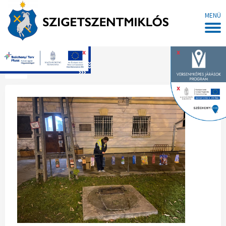
MENÜ
x
x
Főoldal
x