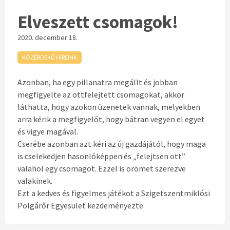
Elveszett csomagok!
2020. december 18.
KÖZÉRDEKŰ HÍREINK
Azonban, ha egy pillanatra megállt és jobban
megfigyelte az ottfelejtett csomagokat, akkor
láthatta, hogy azokon üzenetek vannak, melyekben
arra kérik a megfigyelőt, hogy bátran vegyen el egyet
és vigye magával.
Cserébe azonban azt kéri az új gazdájától, hogy maga
is cselekedjen hasonlóképpen és „felejtsen ott”
valahol egy csomagot. Ezzel is örömet szerezve
valakinek.
Ezt a kedves és figyelmes játékot a Szigetszentmiklósi
Polgárőr Egyesület kezdeményezte.