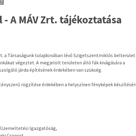
l - A MÁV Zrt. tájékoztatása
rt. a Társaságunk tulajdonában lévő Szigetszentmiklós belterület
nkákat végeztet. A megjelölt területen álló fák kivágására a
zolgáló járda építésének érdekében van szükség.
 tényszerű rögzítése érdekében a helyszínen fényképek készítésér
a Üzemeltetési Igazgatóság,
aki Csoport