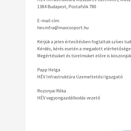
1384 Budapest, Postafiók 780
E-mail cím:
hev.infra@mavcsoport.hu
Kérjük a jelen értesítésben foglaltak szíves t
Kérdés, kérés esetén a megadott elérhetőségek
Megértésüket és türelmüket előre is köszönjük
Papp Helga
HÉV Infrastruktúra Üzemeltetési Igazgató
Rozsnyai Réka
HÉV vagyongazdálkodás vezető