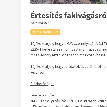
Értesítés fakivágásró
2026. május 27.
KÖZÉRDEKŰ HÍREINK
Tájékoztatjuk, hogy a MÁV Személyszállítási Z
3225/1 helyrajzi számú ingatlanon favágási mu
megállóhely biztonságosabb megközelítését s
Tájékoztatjuk, hogy az adatok és az állapotok
kerül sor.
Elérhetőségek
Levelezési cím:
MÁV-Személyszállítási Zrt, HÉV Infrastruktúr
HÉV Infrastruktúra Műszak és Üzemvitel, Műsz