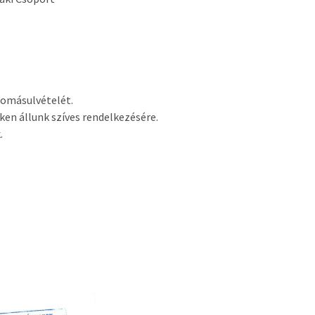
udomásulvételét.
en állunk szíves rendelkezésére.
.