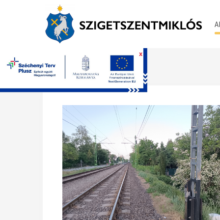
A
x
Főoldal