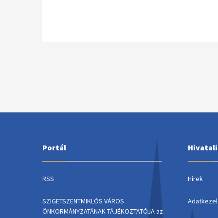
Portál
Hivatal
RSS
Hírek
SZIGETSZENTMIKLÓS VÁROS
Adatkezel
ÖNKORMÁNYZATÁNAK TÁJÉKOZTATÓJA az