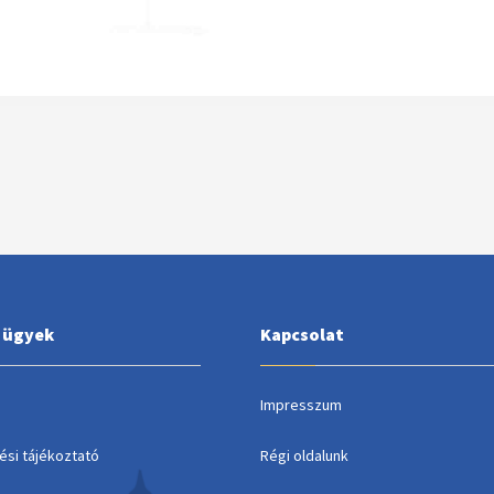
i ügyek
Kapcsolat
Impresszum
ési tájékoztató
Régi oldalunk