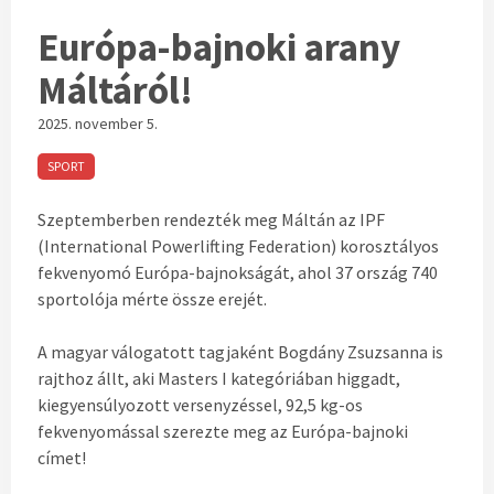
Európa-bajnoki arany
Máltáról!
2025. november 5.
SPORT
Szeptemberben rendezté
k
meg Máltán az IPF
(International Powerlifting Federation) korosztályos
fekvenyomó Európa-bajnokságát, ahol 37 ország 740
sportolója mérte össze erejét.
A magyar válogatott tagjaként Bogdány Zsuzsanna is
rajthoz állt, aki Masters I kategóriában higgadt,
kiegyensúlyozott versenyzéssel, 92,5 kg-os
fekvenyomással szerezte meg az Európa-bajnoki
címet!