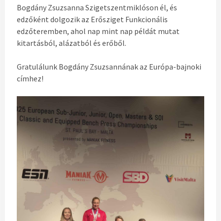
Bogdány Zsuzsanna Szigetszentmiklóson él, és
edző
k
ént dolgozik az Erősziget Funkcionális
edzőteremben, ahol nap mint nap példát mutat
kitartásból, alázatból és erőből.
Gratulálunk Bogdány Zsuzsannának az Európa-bajnoki
címhez!