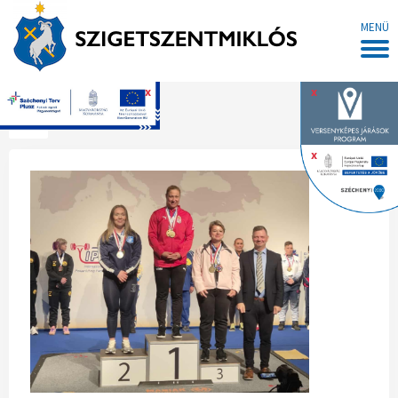
MENÜ
x
x
Főoldal
x