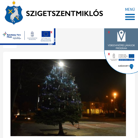
MENÜ
x
x
Főoldal
x