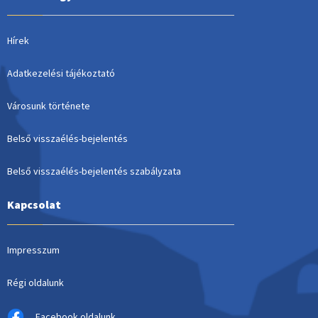
Hírek
Adatkezelési tájékoztató
Városunk története
Belső visszaélés-bejelentés
Belső visszaélés-bejelentés szabályzata
Kapcsolat
Impresszum
Régi oldalunk
Facebook oldalunk