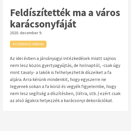
Feldíszítették ma a város
karácsonyfáját
2020. december 9.
KÖZÉRDEKŰ HÍREINK
Az idei évben a járványügyi intézkedések miatt sajnos
nem lesz közös gyertyagyújtás, de holnaptól, -csak úgy
mint tavaly- a lakók is felhelyezhetik díszeiket a fa
aljára. Arra kérünk mindenkit, hogy egyszerre ne
legyenek sokan a fa körül és vegyék figyelembe, hogy
nem lesz segítség a díszítésben, (létra, stb..) ezért csak
az alsó ágakra helyezzék a karácsonyi dekorációkat.