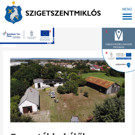
MENÜ
x
x
Főoldal
x