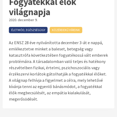
Fogyatékkal élők
világnapja
2020. december 9.
ÉLETMÓD, EGÉSZSÉGÜGY
KÖZÉRDEKŰ HÍREINK
Az ENSZ 28 éve nyilvánította december 3-át e nappá,
emlékeztetve minket a baleset, betegség vagy
katasztrófa következtében fogyatékossá vált emberek
problémáira. A társadalomban való teljes és hatékony
részvételben fizikai, értelmi, pszichoszociális vagy
érzékszervi korlátok gátolhatják a fogyatékkal élőket.
A világnap felhívja a figyelmet a célra, mely lehetővé
kívánja tenni az egyenlő bánásmódot, a fogyatékkal
élők megbecsülését, az empátia kialakulását,
megerősödését.