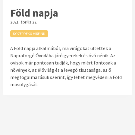
Föld napja
2021. április 22.
KÖZÉRDEKŰ HÍREINK
A Föld napja alkalmából, ma virágokat ültettek a
Napraforgó Óvodába járó gyerekek és óvó nénik. Az
ovisok már pontosan tudják, hogy miért fontosak a
növények, az élővilág és a levegő tisztasága, az ő
megfogalmazásuk szerint, így lehet megvédeni a Föld
mosolygását.