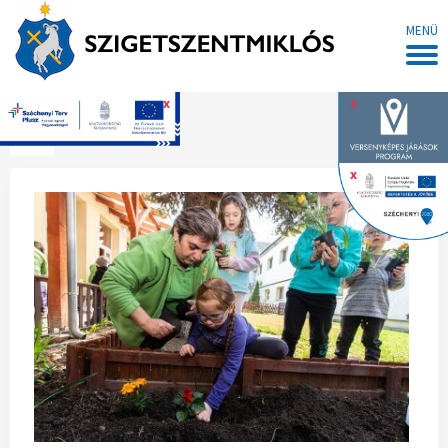
MENÜ
x
x
Főoldal
x