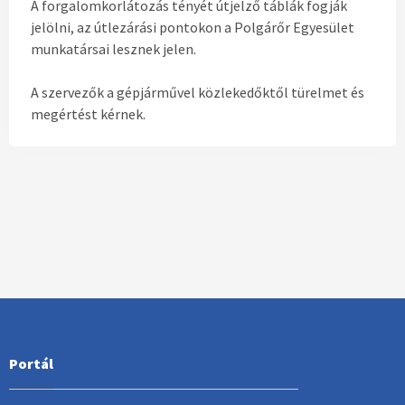
A forgalomkorlátozás tényét útjelző táblák fogják
jelölni, az útlezárási pontokon a Polgárőr Egyesület
munkatársai lesznek jelen.
A szervezők a gépjárművel közlekedőktől türelmet és
megértést kérnek.
Portál