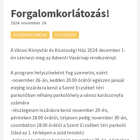
Forgalomkorlátozás!
2024. november 24.
KÖZÉRDEKŰ HÍREINK
KÖZLEKEDÉS
A Városi Könyvtár és Közösségi Ház 2024. december 1-
én szervezi meg az Adventi Vasárnap rendezvényt.
A program helyszíneként fog üzemelni, ezért
-november 26-án, kedden 20.00 órától egészen január
elejéig lezárásra kerül a Szent Erzsébet téri
parkolóban néhány parkolóhely a városi karácsonyfa
számára
-részlegesen lezárásra kerül november 29-én,
pénteken 18.00 órától, teljesen pedig november 30-án,
szombaton 18.00 órától a Szent Erzsébet téri parkoló
(lásd az 1. térképen a zöld terület)