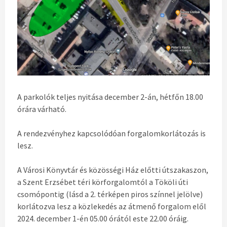
A parkolók teljes nyitása december 2-án, hétfőn 18.00
órára várható.
A rendezvényhez kapcsolódóan forgalomkorlátozás is
lesz.
A Városi Könyvtár és közösségi Ház előtti útszakaszon,
a Szent Erzsébet téri körforgalomtól a Tököli úti
csomópontig (lásd a 2. térképen piros színnel jelölve)
korlátozva lesz a közlekedés az átmenő forgalom elől
2024. december 1-én 05.00 órától este 22.00 óráig.