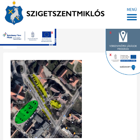
MENÜ
x
x
Főoldal
x