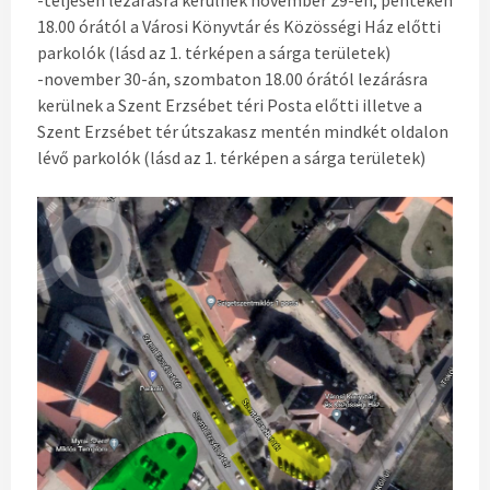
-teljesen lezárásra kerülnek november 29-én, pénteken
18.00 órától a Városi Könyvtár és Közösségi Ház előtti
parkolók (lásd az 1. térképen a sárga területek)
-november 30-án, szombaton 18.00 órától lezárásra
kerülnek a Szent Erzsébet téri Posta előtti illetve a
Szent Erzsébet tér útszakasz mentén mindkét oldalon
lévő parkolók (lásd az 1. térképen a sárga területek)