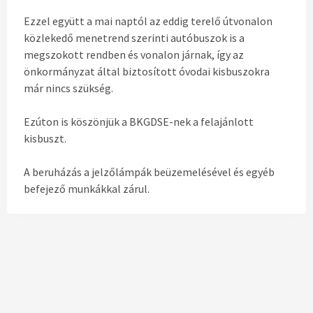
Ezzel együtt a mai naptól az eddig terelő útvonalon
közlekedő menetrend szerinti autóbuszok is a
megszokott rendben és vonalon járnak, így az
önkormányzat által biztosított óvodai kisbuszokra
már nincs szükség.
Ezúton is köszönjük a BKGDSE-nek a felajánlott
kisbuszt.
A beruházás a jelzőlámpák beüzemelésével és egyéb
befejező munkákkal zárul.