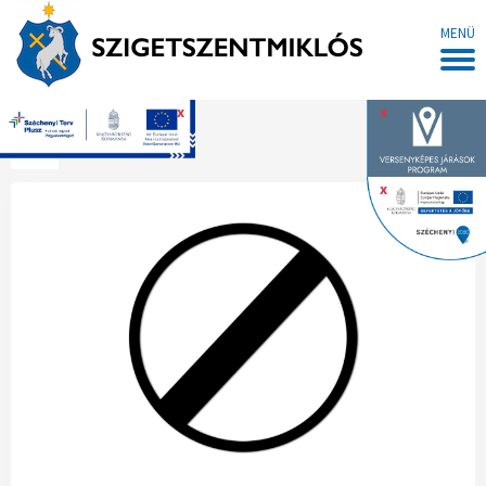
MENÜ
x
x
Főoldal
x