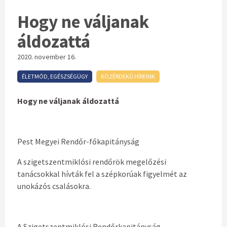
Hogy ne váljanak
áldozattá
2020. november 16.
ÉLETMÓD, EGÉSZSÉGÜGY
KÖZÉRDEKŰ HÍREINK
Hogy ne váljanak áldozattá
Pest Megyei Rendőr-főkapitányság
A szigetszentmiklósi rendőrök megelőzési
tanácsokkal hívták fel a szépkorúak figyelmét az
unokázós csalásokra.
A Szigetszentmiklósi Rendőrkapitányság