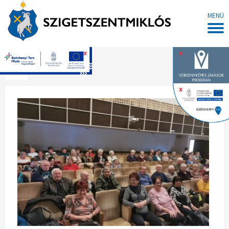
MENÜ
x
x
Főoldal
x