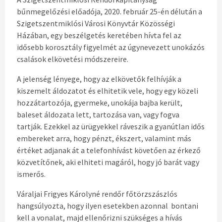
bűnmegelőzési előadója, 2020. február 25-én délután a
Szigetszentmiklósi Városi Könyvtár Közösségi
Házában, egy beszélgetés keretében hívta fel az
idősebb korosztály figyelmét az úgynevezett unokázós
csalások elkövetési módszereire.
A jelenség lényege, hogy az elkövetők felhívják a
kiszemelt áldozatot és elhitetik vele, hogy egy közeli
hozzátartozója, gyermeke, unokája bajba került,
baleset áldozata lett, tartozása van, vagy fogva
tartják. Ezekkel az ürügyekkel ráveszik a gyanútlan idős
embereket arra, hogy pénzt, ékszert, valamint más
értéket adjanak át a telefonhívást követően az érkező
közvetítőnek, aki elhiteti magáról, hogy jó barát vagy
ismerős.
Váraljai Frigyes Károlyné rendőr főtörzszászlós
hangsúlyozta, hogy ilyen esetekben azonnal bontani
kell a vonalat, majd ellenőrizni szükséges a hívás