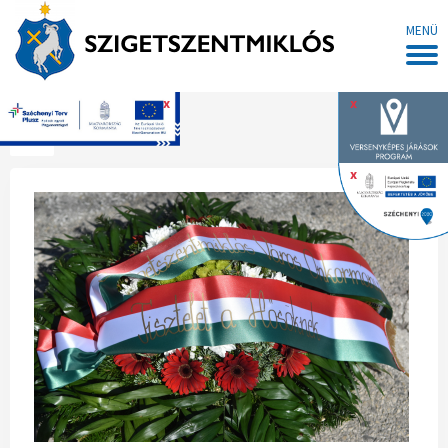
MENÜ
x
x
Főoldal
x