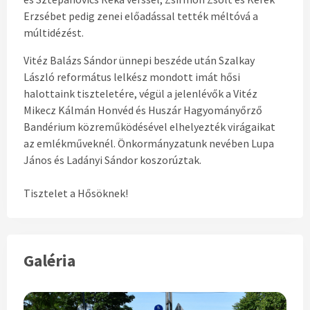
Erzsébet pedig zenei előadással tették méltóvá a
múltidézést.
Vitéz Balázs Sándor ünnepi beszéde után Szalkay
László református lelkész mondott imát hősi
halottaink tiszteletére, végül a jelenlévők a Vitéz
Mikecz Kálmán Honvéd és Huszár Hagyományőrző
Bandérium közreműködésével elhelyezték virágaikat
az emlékműveknél. Önkormányzatunk nevében Lupa
János és Ladányi Sándor koszorúztak.
Tisztelet a Hősöknek!
Galéria