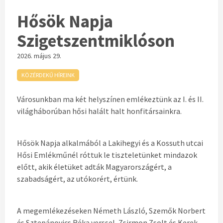
Hősök Napja
Szigetszentmiklóson
2026. május 29.
KÖZÉRDEKŰ HÍREINK
Városunkban ma két helyszínen emlékeztünk az I. és II.
világháborúban hősi halált halt honfitársainkra.
Hősök Napja alkalmából a Lakihegyi és a Kossuth utcai
Hősi Emlékműnél róttuk le tiszteletünket mindazok
előtt, akik életüket adták Magyarországért, a
szabadságért, az utókorért, értünk.
A megemlékezéseken Németh László, Szemők Norbert
és Sztepánovics Réka verssel, Zsirmon Zsolt és Kerek