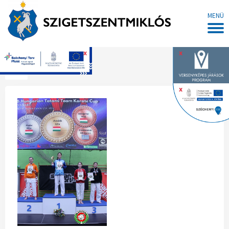
MENÜ
x
x
Főoldal
x