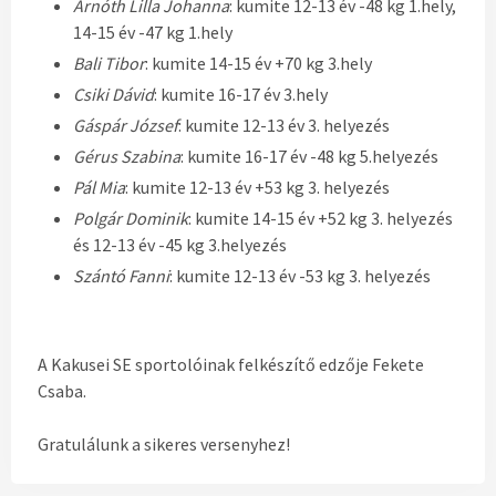
Arnóth Lilla Johanna
: kumite 12-13 év -48 kg 1.hely,
14-15 év -47 kg 1.hely
Bali Tibor
: kumite 14-15 év +70 kg 3.hely
Csiki Dávid
: kumite 16-17 év 3.hely
Gáspár József
: kumite 12-13 év 3. helyezés
Gérus Szabina
: kumite 16-17 év -48 kg 5.helyezés
Pál Mia
: kumite 12-13 év +53 kg 3. helyezés
Polgár Dominik
: kumite 14-15 év +52 kg 3. helyezés
és 12-13 év -45 kg 3.helyezés
Szántó Fanni
: kumite 12-13 év -53 kg 3. helyezés
A Kakusei SE sportolóinak felkészítő edzője Fekete
Csaba.
Gratulálunk a sikeres versenyhez!