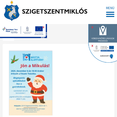
MENÜ
x
x
Főoldal
x