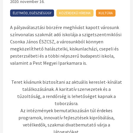
2020. november 16.
ÉLETMÓD, EGÉSZSÉGÜGY
KÖZÉRDEKŰ HÍREINK
KULTÚRA
A pályaválasztási börzére meghívást kapott városunk
színvonalas szakmát adó iskolája a szigetszentmiklósi
Csonka János ÉSZCSZ, a városunkból könnyen
megközelíthető halásztelki, kiskunlacházi, csepeli és
pesterzsébeti és a többi népszerű budapesti iskola,
valamint a Pest Megyei Iparkamara is.
Teret kívánunk biztosítani az aktuális kereslet-kínálat
találkozásának. A karitatív szervezetek és a
tűzoltóság, a rendőrség is lehetőséget kapnak a
toborzásra.
Az intézmények bemutatkozásán túl érdekes
programok, innovatív fejlesztések kipróbálása,
vetélkedők, szakmai divatbemutató várja a
látogatókat.