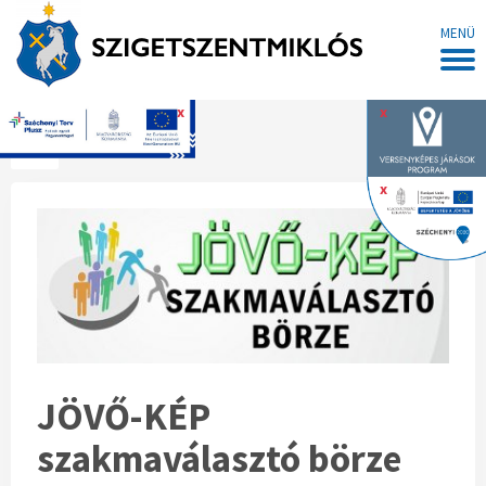
MENÜ
x
x
Főoldal
x
JÖVŐ-KÉP
szakmaválasztó börze