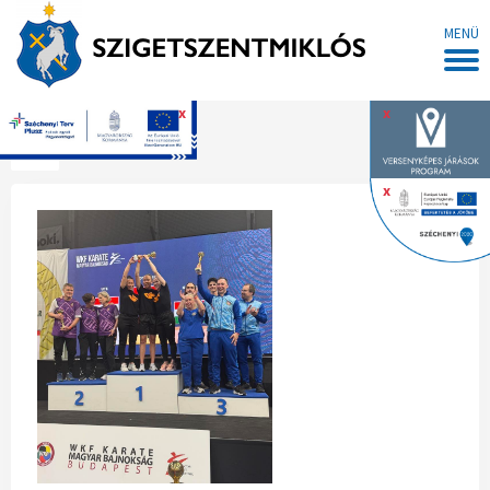
MENÜ
x
x
Főoldal
x