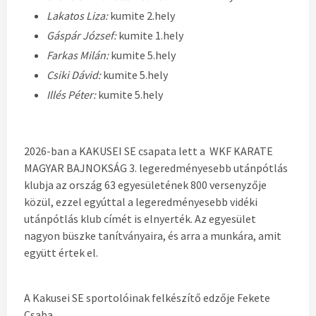
Lakatos Liza:
kumite 2.hely
Gáspár József:
kumite 1.hely
Farkas Milán:
kumite 5.hely
Csiki Dávid:
kumite 5.hely
Illés Péter:
kumite 5.hely
2026-ban a KAKUSEI SE csapata lett a WKF KARATE
MAGYAR BAJNOKSÁG 3. legeredményesebb utánpótlás
klubja az ország 63 egyesületének 800 versenyzője
közül, ezzel egyúttal a legeredményesebb vidéki
utánpótlás klub címét is elnyerték. Az egyesület
nagyon büszke tanítványaira, és arra a munkára, amit
együtt értek el.
A Kakusei SE sportolóinak felkészítő edzője Fekete
Csaba.