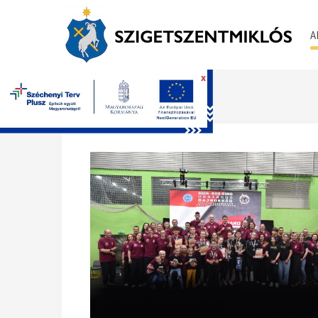
A
x
Főoldal