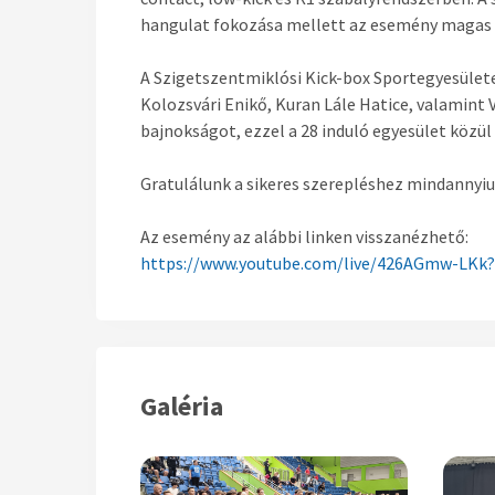
hangulat fokozása mellett az esemény magas sz
A Szigetszentmiklósi Kick-box Sportegyesülete
Kolozsvári Enikő, Kuran Lále Hatice, valamint 
bajnokságot, ezzel a 28 induló egyesület közü
Gratulálunk a sikeres szerepléshez mindannyi
Az esemény az alábbi linken visszanézhető:
https://www.youtube.com/live/
426AGmw-LKk?i
Galéria