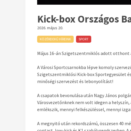
Kick-box Országos B
2026. május 20.
KÖZÉRDEKŰ HÍREINK
SPORT
Május 16-án Szigetszentmiklós adott otthont 
A Városi Sportcsarnokba lépve komoly szervez
Szigetszentmiklósi Kick-box Sportegyesület és
minőségi szervezést és lebonyolítást!
A csapatok bevonulása után Nagy János polgár
Városvezetőnknek nem volt idegen a helyszín, 
emlékszik, mennyi felkészüléssel, mennyi izg
A megnyitó után rekordszámú, összesen 40 mérk
contact, low-kick és K1 szabályrendszerben. A 