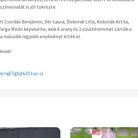
ínvonalát is jól tükrözte.
t Csordás Benjámin, Dér Laura, Dobondi Lilla, Kobolák Attila,
Varga Milán képviselte, akik 6 arany és 1 ezüstéremmel zárták a
l a második legjobb eredményt érték el.
uknak!
s=qETg5jtkZCtvz-
iJ