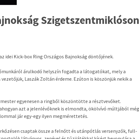
ajnokság Szigetszentmiklóso
az idei Kick-box Ring Országos Bajnokság döntőjének.
őmunkáról árulkodó helyszín fogadta a látogatókat, mely a
 vezetőjük, Laszák Zoltán érdeme. Ezúton is köszönjük nekik a
mester egyenesen a ringből köszöntötte a résztvevőket.
ahogyan azt a jelenlévőknek is elmondta, ökölvívó múltjából még
alommal jár egy-egy ilyen megmérettetés.
őzésen csaptak össze a felnőtt és utánpótlás versenyzők, full-
sportolók látványos, zenével és tűzijátékkal kísért bevonulása a