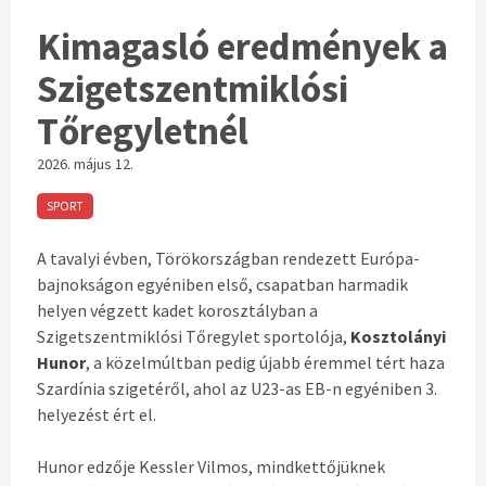
Kimagasló eredmények a
Szigetszentmiklósi
Tőregyletnél
2026. május 12.
SPORT
A tavalyi évben, Törökországban rendezett Európa-
bajnokságon egyéniben első, csapatban harmadik
helyen végzett kadet korosztályban a
Szigetszentmiklósi Tőregylet sportolója,
Kosztolányi
Hunor
, a közelmúltban pedig újabb éremmel tért haza
Szardínia szigetéről, ahol az U23-as EB-n egyéniben 3.
helyezést ért el.
Hunor edzője Kessler Vilmos, mindkettőjüknek