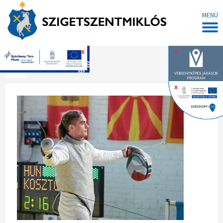
MENÜ
x
x
Főoldal
x