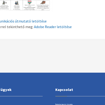
ikációs útmutató letöltése
errel tekinthető meg:
Adobe Reader letöltése
i ügyek
Kapcsolat
Impresszum