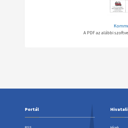
Kommun
A PDF az alábbi szoftv
Portál
Hivatal
RSS
Hírek