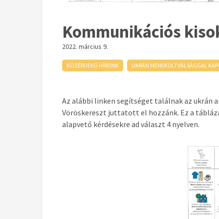
Kommunikációs kisok
2022. március 9.
KÖZÉRDEKŰ HÍREINK
UKRÁN MENEKÜLTVÁLSÁGGAL KAP
Az alábbi linken segítséget találnak az ukrá
Vöröskereszt juttatott el hozzánk. Ez a táblá
alapvető kérdésekre ad választ 4 nyelven.