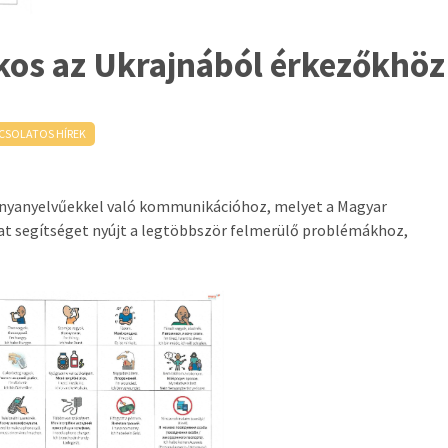
os az Ukrajnából érkezőkhöz
CSOLATOS HÍREK
n anyanyelvűekkel való kommunikációhoz, melyet a Magyar
zat segítséget nyújt a legtöbbször felmerülő problémákhoz,