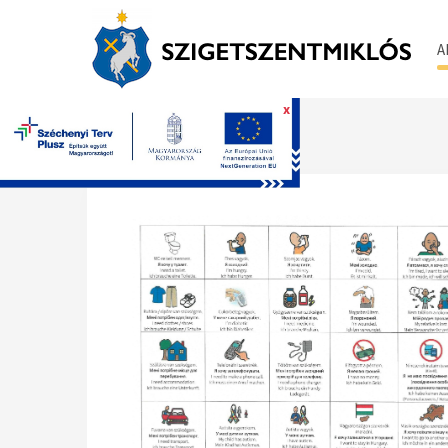
A
x
Főoldal