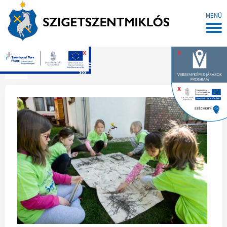
MENÜ
x
x
Főoldal
x