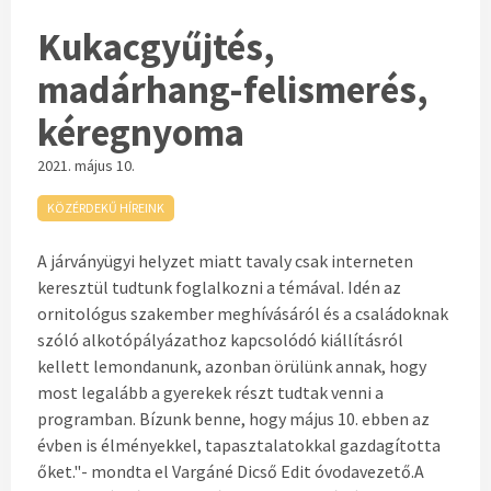
Kukacgyűjtés,
madárhang-felismerés,
kéregnyoma
2021. május 10.
KÖZÉRDEKŰ HÍREINK
A járványügyi helyzet miatt tavaly csak interneten
keresztül tudtunk foglalkozni a témával. Idén az
ornitológus szakember meghívásáról és a családoknak
szóló alkotópályázathoz kapcsolódó kiállításról
kellett lemondanunk, azonban örülünk annak, hogy
most legalább a gyerekek részt tudtak venni a
programban. Bízunk benne, hogy május 10. ebben az
évben is élményekkel, tapasztalatokkal gazdagította
őket."- mondta el Vargáné Dicső Edit óvodavezető.A