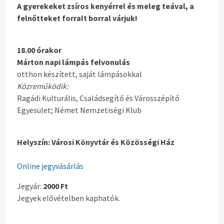
A gyerekeket zsíros kenyérrel és meleg teával, a
felnőtteket forralt borral várjuk!
18.00 órakor
Márton napi lámpás felvonulás
otthon készített, saját lámpásokkal
Közreműködik:
Ragádi Kulturális, Családsegítő és Városszépítő
Egyesület; Német Nemzetiségi Klub
Helyszín: Városi Könyvtár és Közösségi Ház
Online jegyvásárlás
Jegyár:
2000 Ft
Jegyek elővételben kaphatók.