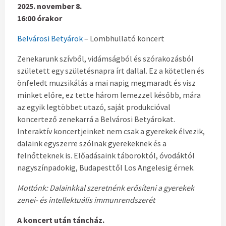
2025. november 8.
16:00 órakor
Belvárosi Betyárok
– Lombhullató koncert
Zenekarunk szívből, vidámságból és szórakozásból
született egy születésnapra írt dallal. Ez a kötetlen és
önfeledt muzsikálás a mai napig megmaradt és visz
minket előre, ez tette három lemezzel később, mára
az egyik legtöbbet utazó, saját produkcióval
koncertező zenekarrá a Belvárosi Betyárokat.
Interaktív koncertjeinket nem csak a gyerekek élvezik,
dalaink egyszerre szólnak gyerekeknek és a
felnőtteknek is. Előadásaink táboroktól, óvodáktól
nagyszínpadokig, Budapesttől Los Angelesig érnek.
Mottónk: Dalainkkal szeretnénk erősíteni a gyerekek
zenei- és intellektuális immunrendszerét
A koncert után táncház.