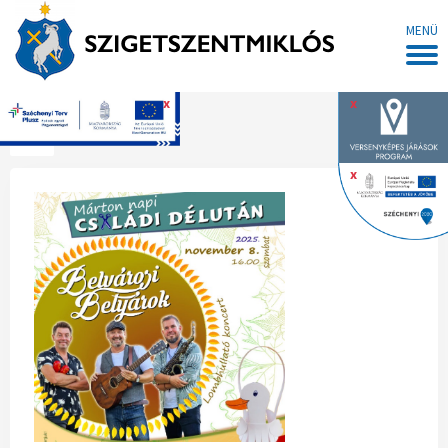
MENÜ
x
x
Főoldal
x