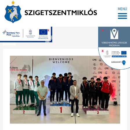
MENÜ
x
x
Főoldal
x