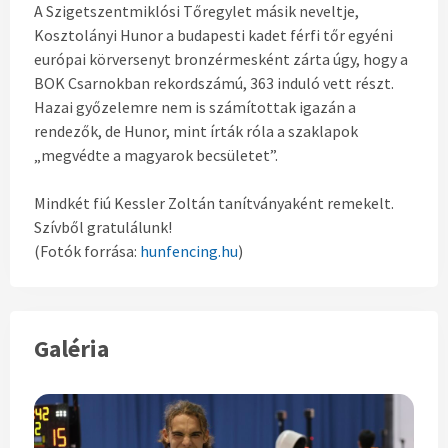
A Szigetszentmiklósi Tőregylet másik neveltje,
Kosztolányi Hunor a budapesti kadet férfi tőr egyéni
európai körversenyt bronzérmesként zárta úgy, hogy a
BOK Csarnokban rekordszámú, 363 induló vett részt.
Hazai győzelemre nem is számítottak igazán a
rendezők, de Hunor, mint írták róla a szaklapok
„megvédte a magyarok becsületet”.
Mindkét fiú Kessler Zoltán tanítványaként remekelt.
Szívből gratulálunk!
(Fotók forrása:
hunfencing.hu
)
Galéria