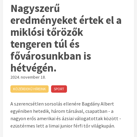
Nagyszerű
eredményeket értek el a
miklósi tőrözők
tengeren túl és
fővárosunkban is
hétvégén.
2024. november 18.
KÖZÉRDEKŰ HÍREINK
SPORT
A szerencsétlen sorsolás ellenére Bagdány Albert
egyéniben hetedik, három társával, csapatban - a
nagyon erős amerikai és ázsiai válogatottak között -
ezüstérmes lett a limai junior férfi tőr világkupán.