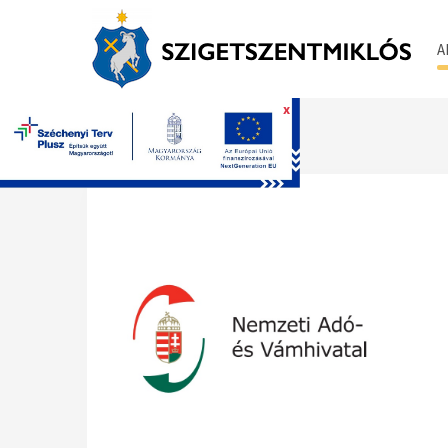
A
x
Főoldal