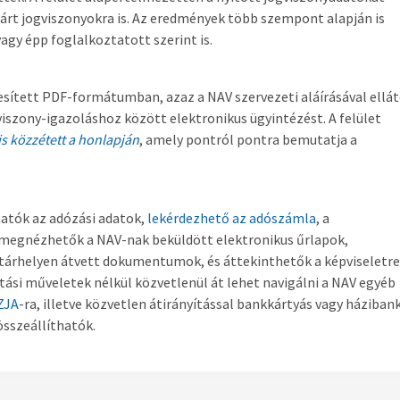
zárt jogviszonyokra is. Az eredmények több szempont alapján is
agy épp foglalkoztatott szerint is.
esített PDF-formátumban, azaz a NAV szervezeti aláírásával ellá
gviszony-igazoláshoz között elektronikus ügyintézést. A felület
 is közzétett a honlapján
, amely pontról pontra bemutatja a
atók az adózási adatok,
lekérdezhető az adószámla
, a
 megnézhetők a NAV-nak beküldött elektronikus űrlapok,
 a tárhelyen átvett dokumentumok, és áttekinthetők a képviseletre
tási műveletek nélkül közvetlenül át lehet navigálni a NAV egyéb
ZJA
-ra, illetve közvetlen átirányítással bankkártyás vagy háziban
összeállíthatók.