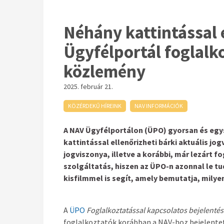
Néhány kattintással 
Ügyfélportál foglalko
közlemény
2025. február 21.
KÖZÉRDEKŰ HÍREINK
NAV INFORMÁCIÓK
A NAV Ügyfélportálon (ÜPO) gyorsan és egy
kattintással ellenőrizheti bárki aktuális jo
jogviszonya, illetve a korábbi, már lezárt f
szolgáltatás, hiszen az ÜPO-n azonnal le tu
kisfilmmel is segít, amely bemutatja, milye
A
ÜPO
Foglalkoztatással kapcsolatos bejelenté
foglalkoztatók korábban a NAV-hoz bejelentet