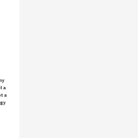
ny
l a
et a
egy