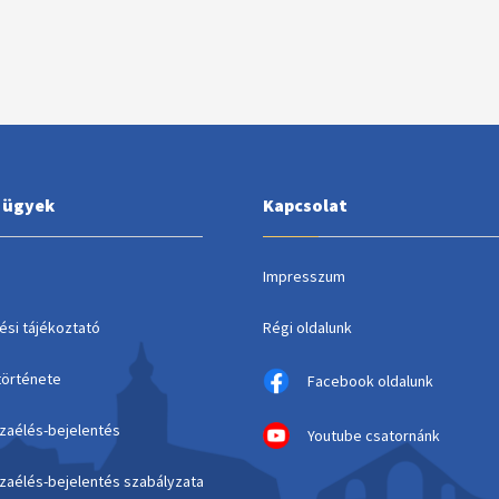
i ügyek
Kapcsolat
Impresszum
ési tájékoztató
Régi oldalunk
története
Facebook oldalunk
szaélés-bejelentés
Youtube csatornánk
szaélés-bejelentés szabályzata