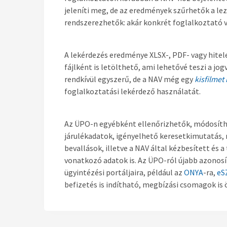
jeleníti meg, de az eredmények szűrhetők a le
rendszerezhetők: akár konkrét foglalkoztató v
A lekérdezés eredménye XLSX-, PDF- vagy hitel
fájlként is letölthető, ami lehetővé teszi a jo
rendkívül egyszerű, de a NAV még egy
kisfilmet
foglalkoztatási lekérdező használatát.
Az ÜPO-n egyébként ellenőrizhetők, módosíth
járulékadatok, igényelhető keresetkimutatás,
bevallások, illetve a NAV által kézbesített és
vonatkozó adatok is. Az ÜPO-ról újabb azonosí
ügyintézési portáljaira, például az
ONYA
-ra,
eS
befizetés is indítható, megbízási csomagok is 